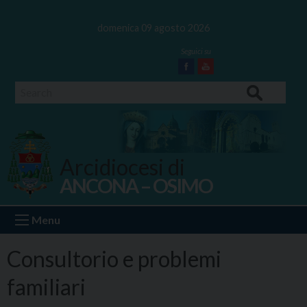
Skip
to
domenica 09 agosto 2026
content
Facebook
Youtube
Search
Arcidiocesi di
ANCONA – OSIMO
Ancona Osimo
Menu
Consultorio e problemi
familiari