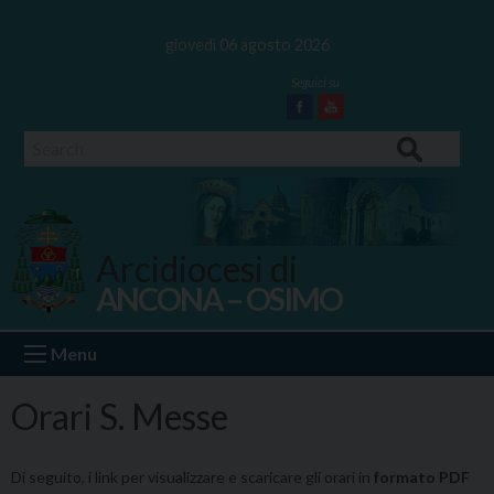
Skip
to
giovedì 06 agosto 2026
content
Facebook
Youtube
Search
Arcidiocesi di
ANCONA – OSIMO
Ancona Osimo
Menu
Orari S. Messe
Di seguito, i link per visualizzare e scaricare gli orari in
formato PDF