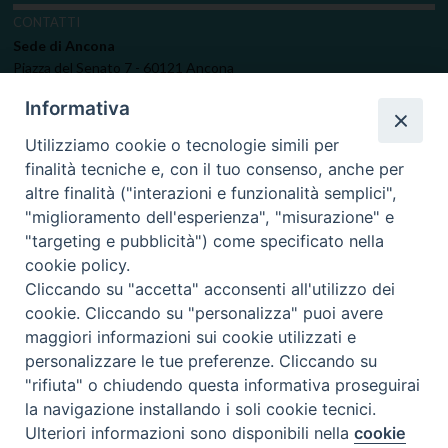
CONTATTI
Sede di Ancona
Piazza del Senato 7 - 60121 Ancona
TEL: (+39) 071.9943500
Informativa
FAX: (+39) 071.9943521
EMAIL:
curia@diocesi.ancona.it
Utilizziamo cookie o tecnologie simili per
PEC:
diocesi.ancona@pec.chiesacattolica.it
finalità tecniche e, con il tuo consenso, anche per
altre finalità ("interazioni e funzionalità semplici",
CONTATTACI
"miglioramento dell'esperienza", "misurazione" e
La curia è aperta al pubblico nei giorni feriali (escluso il sabato) dalle ore
"targeting e pubblicità") come specificato nella
8.30 alle ore 12.30.
cookie policy.
Cliccando su "accetta" acconsenti all'utilizzo dei
cookie. Cliccando su "personalizza" puoi avere
maggiori informazioni sui cookie utilizzati e
personalizzare le tue preferenze. Cliccando su
"rifiuta" o chiudendo questa informativa proseguirai
la navigazione installando i soli cookie tecnici.
Ulteriori informazioni sono disponibili nella
cookie
Preferenze Cookie