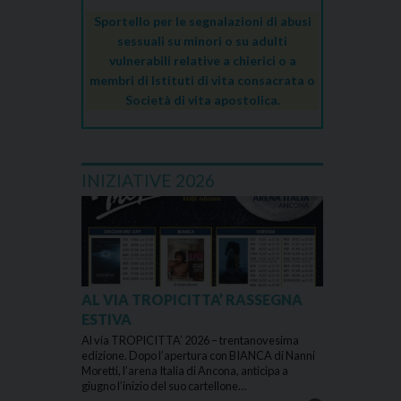
Sportello per le segnalazioni di abusi
sessuali su minori o su adulti
vulnerabili relative a chierici o a
membri di Istituti di vita consacrata o
Società di vita apostolica.
INIZIATIVE 2026
AL VIA TROPICITTA’ RASSEGNA
ESTIVA
Al via TROPICITTA’ 2026 – trentanovesima
edizione. Dopo l’apertura con BIANCA di Nanni
Moretti, l’arena Italia di Ancona, anticipa a
giugno l’inizio del suo cartellone…