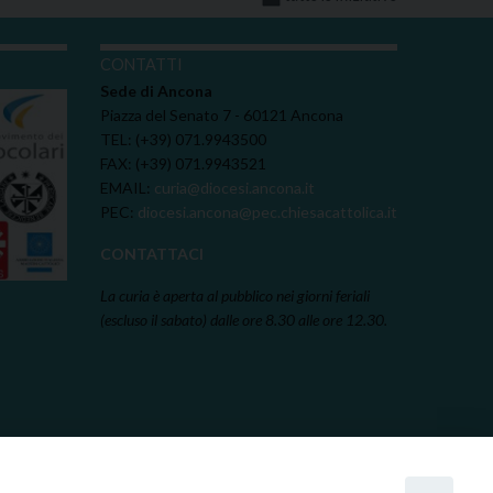
I
CONTATTI
Sede di Ancona
Piazza del Senato 7 - 60121 Ancona
TEL: (+39) 071.9943500
FAX: (+39) 071.9943521
EMAIL:
curia@diocesi.ancona.it
PEC:
diocesi.ancona@pec.chiesacattolica.it
CONTATTACI
La curia è aperta al pubblico nei giorni feriali
(escluso il sabato) dalle ore 8.30 alle ore 12.30.