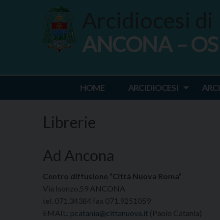
Skip
Arcidiocesi di
to
content
ANCONA – O
Ancona Osim
HOME
ARCIDIOCESI
ARC
Librerie
Ad Ancona
Centro diffusione “Città Nuova Roma”
Via Isonzo,59 ANCONA
tel. 071.34384 fax 071.9251059
EMAIL:
pcatania@cittanuova.it
(Paolo Catania)