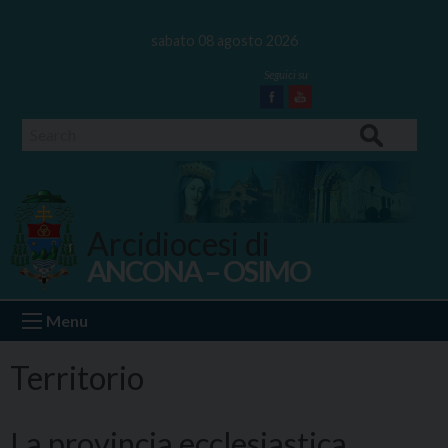
Skip
to
sabato 08 agosto 2026
content
Facebook
Youtube
Search
Arcidiocesi di
ANCONA – OSIMO
Ancona Osimo
Menu
Territorio
La provincia ecclesiastica