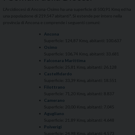
L’Arcidiocesi di Ancona-Osimo ha una superficie di 500,91 Kmq ed ha
una popolazione di 219.547 abitanti*. Si estende per intero nella
provincia di Ancona e comprende i seguenti comuni:
Ancona
Superficie: 124,87 Kmq, abitanti: 100.637
Osimo
Superficie: 106,74 Kmq, abitanti: 33.681
Falconara Marittima
Superficie: 25,81 Kmq, abitanti: 26.128
Castelfidardo
Superficie: 33,39 Kmq, abitanti: 18.551
Filottrano
Superficie: 71,20 Kmq, abitanti: 8.837
Camerano
Superficie: 20,00 Kmq, abitanti: 7.045
Agugliano
Superficie: 21.89 Kmq, abitanti: 4.648
Polverigi
Superficie: 24.98 Kmq, abitanti: 4.573