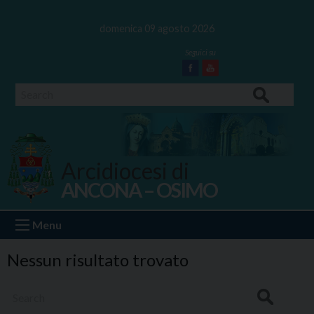
Skip
to
domenica 09 agosto 2026
content
Facebook
Youtube
Search
Arcidiocesi di
ANCONA – OSIMO
Ancona Osimo
Menu
Nessun risultato trovato
Search