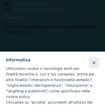
EMAIL:
curia@diocesi.ancona.it
PEC:
diocesi.ancona@pec.chiesacattolica.it
CONTATTACI
La curia è aperta al pubblico nei giorni feriali (escluso il sabato) dalle ore
8.30 alle ore 12.30.
Informativa
Utilizziamo cookie o tecnologie simili per
finalità tecniche e, con il tuo consenso, anche per
altre finalità ("interazioni e funzionalità semplici",
"miglioramento dell'esperienza", "misurazione" e
"targeting e pubblicità") come specificato nella
cookie policy.
Cliccando su "accetta" acconsenti all'utilizzo dei