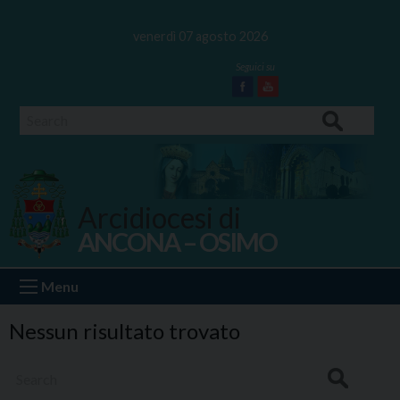
Skip
to
venerdì 07 agosto 2026
content
Facebook
Youtube
Search
Arcidiocesi di
ANCONA – OSIMO
Ancona Osimo
Menu
Nessun risultato trovato
Search