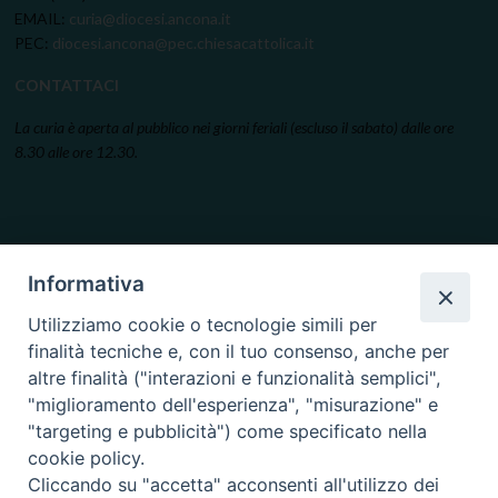
EMAIL:
curia@diocesi.ancona.it
PEC:
diocesi.ancona@pec.chiesacattolica.it
CONTATTACI
La curia è aperta al pubblico nei giorni feriali (escluso il sabato) dalle ore
8.30 alle ore 12.30.
Informativa
Utilizziamo cookie o tecnologie simili per
finalità tecniche e, con il tuo consenso, anche per
altre finalità ("interazioni e funzionalità semplici",
"miglioramento dell'esperienza", "misurazione" e
"targeting e pubblicità") come specificato nella
cookie policy.
Cliccando su "accetta" acconsenti all'utilizzo dei