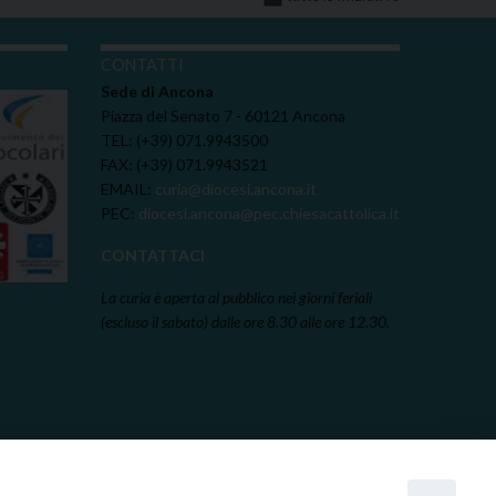
I
CONTATTI
Sede di Ancona
Piazza del Senato 7 - 60121 Ancona
TEL: (+39) 071.9943500
FAX: (+39) 071.9943521
EMAIL:
curia@diocesi.ancona.it
PEC:
diocesi.ancona@pec.chiesacattolica.it
CONTATTACI
La curia è aperta al pubblico nei giorni feriali
(escluso il sabato) dalle ore 8.30 alle ore 12.30.