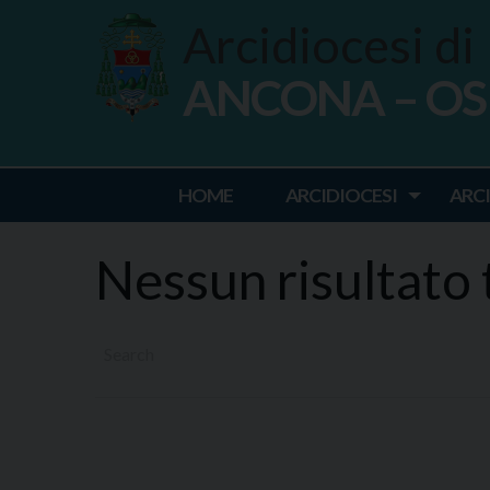
Skip
Arcidiocesi di
to
content
ANCONA – O
Ancona Osim
HOME
ARCIDIOCESI
ARC
Nessun risultato