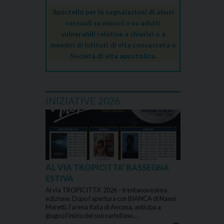
Sportello per le segnalazioni di abusi
sessuali su minori o su adulti
vulnerabili relative a chierici o a
membri di Istituti di vita consacrata o
Società di vita apostolica.
INIZIATIVE 2026
AL VIA TROPICITTA’ RASSEGNA
ESTIVA
Al via TROPICITTA’ 2026 – trentanovesima
edizione. Dopo l’apertura con BIANCA di Nanni
Moretti, l’arena Italia di Ancona, anticipa a
giugno l’inizio del suo cartellone…