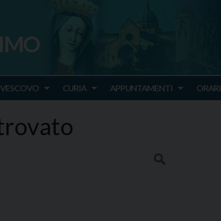
SIMO
o
IVESCOVO
CURIA
APPUNTAMENTI
ORARI
 trovato
Search