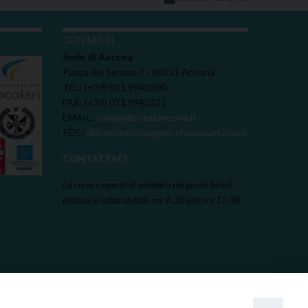
I
CONTATTI
Sede di Ancona
Piazza del Senato 7 - 60121 Ancona
TEL: (+39) 071.9943500
FAX: (+39) 071.9943521
EMAIL:
curia@diocesi.ancona.it
PEC:
diocesi.ancona@pec.chiesacattolica.it
CONTATTACI
La curia è aperta al pubblico nei giorni feriali
(escluso il sabato) dalle ore 8.30 alle ore 12.30.