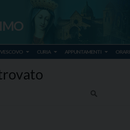
SIMO
o
IVESCOVO
CURIA
APPUNTAMENTI
ORARI
 trovato
Search