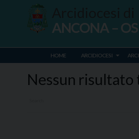
Skip
Arcidiocesi di
to
content
ANCONA – O
Ancona Osim
HOME
ARCIDIOCESI
ARC
Nessun risultato