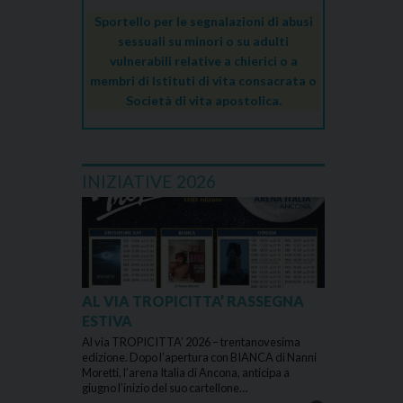
Sportello per le segnalazioni di abusi
sessuali su minori o su adulti
vulnerabili relative a chierici o a
membri di Istituti di vita consacrata o
Società di vita apostolica.
INIZIATIVE 2026
AL VIA TROPICITTA’ RASSEGNA
ESTIVA
Al via TROPICITTA’ 2026 – trentanovesima
edizione. Dopo l’apertura con BIANCA di Nanni
Moretti, l’arena Italia di Ancona, anticipa a
giugno l’inizio del suo cartellone…