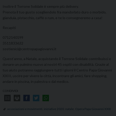
Inoltre il Torrone Solidale è sempre più delivery.
Prenota il tuo gusto scegliendolo fra mandorlato duro o morbido,
gianduia, pistacchio, caffè o rum, e te lo consegneremo a casa!
Recapiti
0712140199
3511833632
sostienici@centropapagiovanni.it
Quest’anno, a Natale, acquistando il Torrone Solidale comtribuisci e
donare un pulmino nuovo ai nostri 45 ospiti con disabilità. Grazie al
tuo aiuto potranno raggiungere tutti i giorni il Centro Papa Giovanni
XXIII, uscire per vivere la città, incontrare gli amici, fare shopping,
andare in piscina, in palestra o dal medico.
CONDIVIDI
associazioni e movimenti
,
iniziative 2020
,
natale
,
Opera Papa Giovanni XXIII