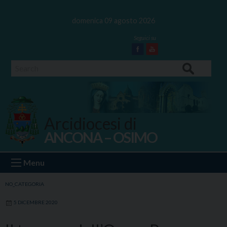
Skip
to
domenica 09 agosto 2026
content
Facebook
Youtube
Search
Arcidiocesi di
ANCONA – OSIMO
Ancona Osimo
Menu
NO_CATEGORIA
5 DICEMBRE 2020