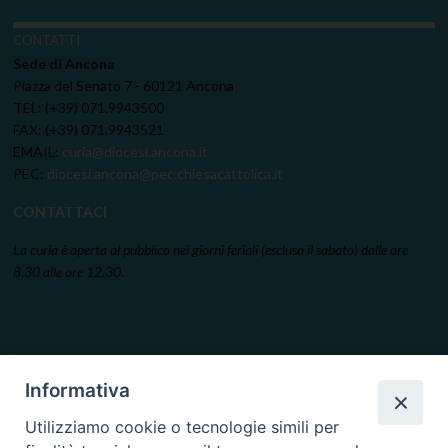
CONTATTI
Sede di Ancona
Piazza del Senato 7 - 60121 Ancona
TEL: (+39) 071.9943500
FAX: (+39) 071.9943521
EMAIL:
curia@diocesi.ancona.it
PEC:
diocesi.ancona@pec.chiesacattolica.it
CONTATTACI
La curia è aperta al pubblico nei giorni feriali (escluso il sabato) dalle ore
8.30 alle ore 12.30.
Informativa
Utilizziamo cookie o tecnologie simili per