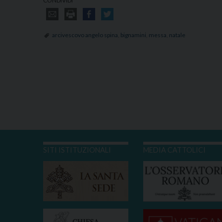
CONDIVIDI
arcivescovo angelo spina
,
bignamini
,
messa
,
natale
SITI ISTITUZIONALI
MEDIA CATTOLICI