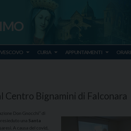
SIMO
o
IVESCOVO
CURIA
APPUNTAMENTI
ORARI
al Centro Bignamini di Falconara
dazione Don Gnocchi” di
presieduto una
Santa
aresi. A causa del covid,