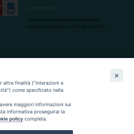
CONTATTACI
La curia è aperta al pubblico nei giorni feriali
(escluso il sabato) dalle ore 8.30 alle ore 12.30.
altre finalità ("interazioni e
cità") come specificato nella
 avere maggiori informazioni sui
sta informativa proseguirai la
kie policy
completa.