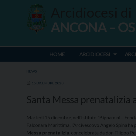
Skip
Arcidiocesi di
to
content
ANCONA – O
Ancona Osim
HOME
ARCIDIOCESI
ARC
NEWS
15 DICEMBRE 2020
Santa Messa prenatalizia 
Martedì 15 dicembre, nell’Istituto “Bignamini – Fon
Falconara Marittima, l’Arcivescovo Angelo Spina ha 
Messa prenatalizia
, concelebrata da don Filippo Pes