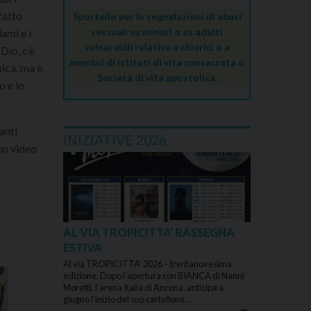
fatto
Sportello per le segnalazioni di abusi
sessuali su minori o su adulti
ami e i
vulnerabili relative a chierici o a
 Dio, c’è
membri di Istituti di vita consacrata o
ica, ma è
Società di vita apostolica.
o e lo
anti
INIZIATIVE 2026
 un video
AL VIA TROPICITTA’ RASSEGNA
ESTIVA
Al via TROPICITTA’ 2026 – trentanovesima
edizione. Dopo l’apertura con BIANCA di Nanni
Moretti, l’arena Italia di Ancona, anticipa a
giugno l’inizio del suo cartellone…