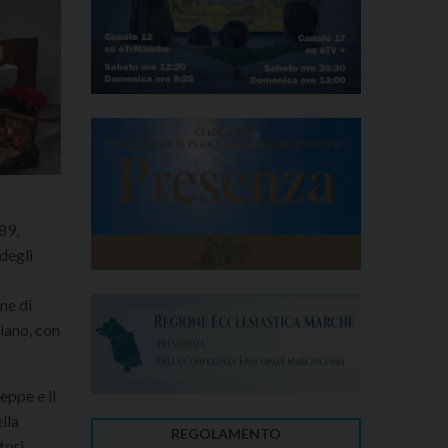
89,
degli
one di
giano, con
eppe e il
ella
REGOLAMENTO
tori