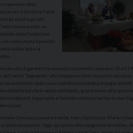
i e operatori della
Beccaceci, il direttore Fabio
re gli ospiti e gli altri
 Centro hanno inviato un
esidente della Fondazione
o che «nonostante il periodo
della solidarietà e la
oltà».
re cercato di garantire la sicurezza a pazienti e operatori. Era il 19
 del Centro “Bignamini” alla Fondazione Don Gnocchi e, nel corso 
e sia nell’ambito della cura e riabilitazione delle patologie dell’età
tivo dell’attività) che in quello dell’adulto, grazie anche all’acquisizi
unità residenziali. Importante è l’attività svolta sul territorio marchi
domiciliare.
etlemme Gesù nasce povero e umile. Non c’è posto per Maria e Gius
, in latino presepium. Oggi, qui, penso alla mangiatoia del lettino, d
a stare e, come la Madonna si è presa cura di Gesù, anche voi opera