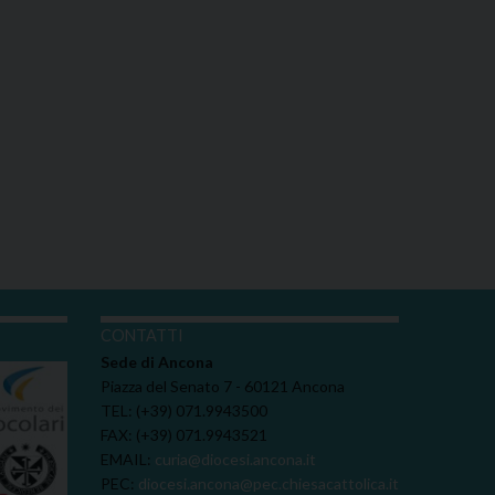
I
CONTATTI
Sede di Ancona
Piazza del Senato 7 - 60121 Ancona
TEL: (+39) 071.9943500
FAX: (+39) 071.9943521
EMAIL:
curia@diocesi.ancona.it
PEC:
diocesi.ancona@pec.chiesacattolica.it