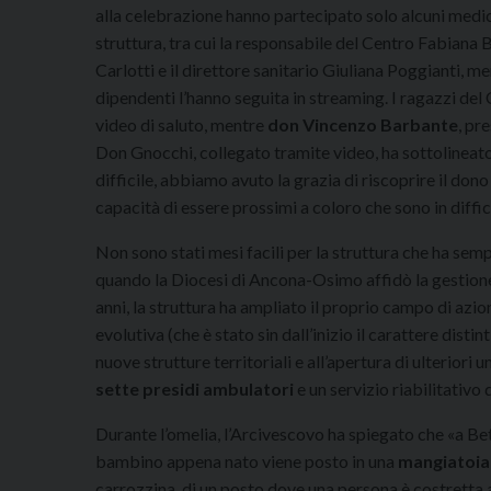
alla celebrazione hanno partecipato solo alcuni medic
struttura, tra cui la responsabile del Centro Fabiana 
Carlotti e il direttore sanitario Giuliana Poggianti, ment
dipendenti l’hanno seguita in streaming. I ragazzi del
video di saluto, mentre
don Vincenzo Barbante
, pr
Don Gnocchi, collegato tramite video, ha sottolineat
difficile, abbiamo avuto la grazia di riscoprire il dono 
capacità di essere prossimi a coloro che sono in diffic
Non sono stati mesi facili per la struttura che ha semp
quando la Diocesi di Ancona-Osimo affidò la gestione
anni, la struttura ha ampliato il proprio campo di azion
evolutiva (che è stato sin dall’inizio il carattere distin
nuove strutture territoriali e all’apertura di ulteriori 
sette presidi ambulatori
e un servizio riabilitativo 
Durante l’omelia, l’Arcivescovo ha spiegato che «a B
bambino appena nato viene posto in una
mangiatoia
carrozzina, di un posto dove una persona è costretta 