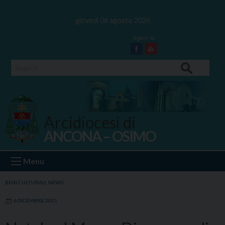
Skip
to
giovedì 06 agosto 2026
content
Facebook
Youtube
Search
Arcidiocesi di
ANCONA – OSIMO
Ancona Osimo
Menu
BENI CULTURALI
,
NEWS
6 DICEMBRE 2021