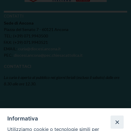
CONTATTI
Sede di Ancona
Piazza del Senato 7 - 60121 Ancona
TEL: (+39) 071.9943500
FAX: (+39) 071.9943521
EMAIL:
curia@diocesi.ancona.it
PEC:
diocesi.ancona@pec.chiesacattolica.it
CONTATTACI
La curia è aperta al pubblico nei giorni feriali (escluso il sabato) dalle ore
8.30 alle ore 12.30.
Informativa
Utilizziamo cookie o tecnologie simili per