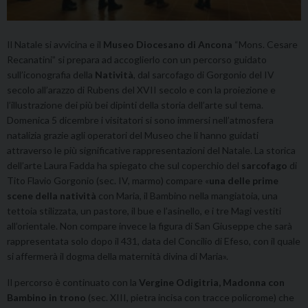
Il Natale si avvicina e il
Museo Diocesano di Ancona
“Mons. Cesare
Recanatini” si prepara ad accoglierlo con un percorso guidato
sull’iconografia della
Natività
, dal sarcofago di Gorgonio del IV
secolo all’arazzo di Rubens del XVII secolo e con la proiezione e
l’illustrazione dei più bei dipinti della storia dell’arte sul tema.
Domenica 5 dicembre i visitatori si sono immersi nell’atmosfera
natalizia grazie agli operatori del Museo che li hanno guidati
attraverso le più significative rappresentazioni del Natale. La storica
dell’arte Laura Fadda ha spiegato che sul coperchio del
sarcofago
di
Tito Flavio Gorgonio (sec. IV, marmo) compare «
una delle prime
scene della natività
con Maria, il Bambino nella mangiatoia, una
tettoia stilizzata, un pastore, il bue e l’asinello, e i tre Magi vestiti
all’orientale. Non compare invece la figura di San Giuseppe che sarà
rappresentata solo dopo il 431, data del Concilio di Efeso, con il quale
si affermerà il dogma della maternità divina di Maria».
Il percorso è continuato con la
Vergine Odigitria, Madonna con
Bambino in trono
(sec. XIII, pietra incisa con tracce policrome) che