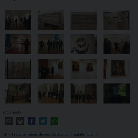
CONDIVIDI
arte sacra
,
museo diocesano di ancona
,
natale
,
natività