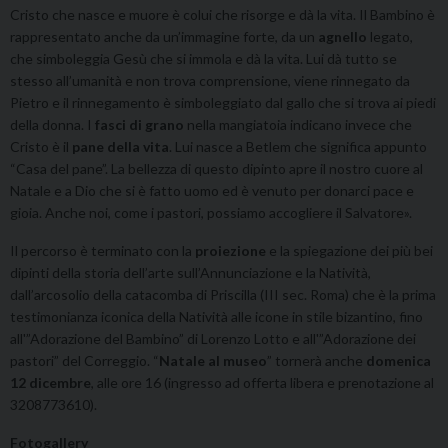
Cristo che nasce e muore è colui che risorge e dà la vita. Il Bambino è
rappresentato anche da un’immagine forte, da un
agnello
legato,
che simboleggia Gesù che si immola e dà la vita. Lui dà tutto se
stesso all’umanità e non trova comprensione, viene rinnegato da
Pietro e il rinnegamento è simboleggiato dal gallo che si trova ai piedi
della donna. I
fasci di grano
nella mangiatoia indicano invece che
Cristo è il
pane della vita
. Lui nasce a Betlem che significa appunto
“Casa del pane”. La bellezza di questo dipinto apre il nostro cuore al
Natale e a Dio che si è fatto uomo ed è venuto per donarci pace e
gioia. Anche noi, come i pastori, possiamo accogliere il Salvatore».
Il percorso è terminato con la
proiezione
e la spiegazione dei più bei
dipinti della storia dell’arte sull’Annunciazione e la Natività,
dall’arcosolio della catacomba di Priscilla (III sec. Roma) che è la prima
testimonianza iconica della Natività alle icone in stile bizantino, fino
all'”Adorazione del Bambino” di Lorenzo Lotto e all'”Adorazione dei
pastori” del Correggio. “
Natale al museo
” tornerà anche
domenica
12 dicembre
, alle ore 16 (i
ngresso ad offerta libera e prenotazione al
3208773610).
Fotogallery