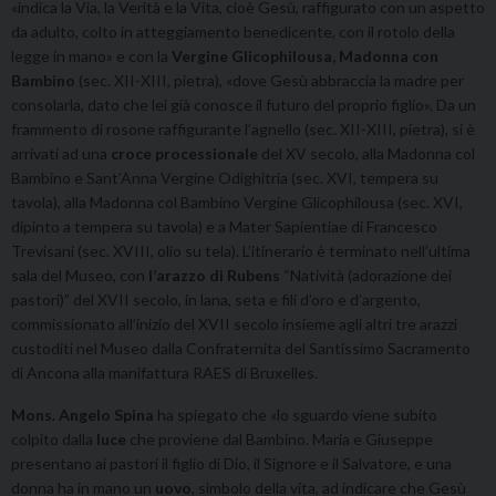
«indica la Via, la Verità e la Vita, cioè Gesù, raffigurato con un aspetto
da adulto, colto in atteggiamento benedicente, con il rotolo della
legge in mano» e con la
Vergine Glicophilousa, Madonna con
Bambino
(sec. XII-XIII, pietra), «dove Gesù abbraccia la madre per
consolarla, dato che lei già conosce il futuro del proprio figlio». Da un
frammento di rosone raffigurante l’agnello (sec. XII-XIII, pietra), si è
arrivati ad una
croce processionale
del XV secolo, alla Madonna col
Bambino e Sant’Anna Vergine Odighitria (sec. XVI, tempera su
tavola), alla Madonna col Bambino Vergine Glicophilousa (sec. XVI,
dipinto a tempera su tavola) e a Mater Sapientiae di Francesco
Trevisani (sec. XVIII, olio su tela). L’itinerario è terminato nell’ultima
sala del Museo, con
l’arazzo di Rubens
“Natività (adorazione dei
pastori)” del XVII secolo, in lana, seta e fili d’oro e d’argento,
commissionato all’inizio del XVII secolo insieme agli altri tre arazzi
custoditi nel Museo dalla Confraternita del Santissimo Sacramento
di Ancona alla manifattura RAES di Bruxelles.
Mons. Angelo Spina
ha spiegato che «lo sguardo viene subito
colpito dalla
luce
che proviene dal Bambino. Maria e Giuseppe
presentano ai pastori il figlio di Dio, il Signore e il Salvatore, e una
donna ha in mano un
uovo
, simbolo della vita, ad indicare che Gesù