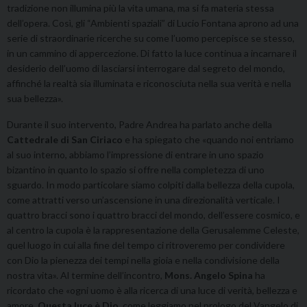
tradizione non illumina più la vita umana, ma si fa materia stessa
dell’opera. Così, gli “Ambienti spaziali” di Lucio Fontana aprono ad una
serie di straordinarie ricerche su come l’uomo percepisce se stesso,
in un cammino di appercezione. Di fatto la luce continua a incarnare il
desiderio dell’uomo di lasciarsi interrogare dal segreto del mondo,
affinché la realtà sia illuminata e riconosciuta nella sua verità e nella
sua bellezza».
Durante il suo intervento, Padre Andrea ha parlato anche della
Cattedrale di San Ciriaco
e ha spiegato che «quando noi entriamo
al suo interno, abbiamo l’impressione di entrare in uno spazio
bizantino in quanto lo spazio si offre nella completezza di uno
sguardo. In modo particolare siamo colpiti dalla bellezza della cupola,
come attratti verso un’ascensione in una direzionalità verticale. I
quattro bracci sono i quattro bracci del mondo, dell’essere cosmico, e
al centro la cupola è la rappresentazione della Gerusalemme Celeste,
quel luogo in cui alla fine del tempo ci ritroveremo per condividere
con Dio la pienezza dei tempi nella gioia e nella condivisione della
nostra vita». Al termine dell’incontro,
Mons. Angelo Spina
ha
ricordato che «ogni uomo è alla ricerca di una luce di verità, bellezza e
amore.
Questa luce è Dio
, come leggiamo nel prologo del Vangelo di