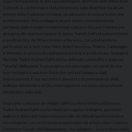
Dopo l’introduzione di don Luca Bottegoni, direttore dell’Ufficio Beni
Culturali, la conferenza è stata incentrata sulla dialettica tra alcuni
esempi della tradizione cristiana, sia dal punto di vista artistico che
architettonico, fino a indagare alcune opere contemporanee,
partendo dalle indagini fondamentali sulla luce di Lucio Fontana per
giungere alle sperimentazioni di James Turrell. Dall’età paleocristiana
a quella gotica, dal Rinascimento al Barocco, con un’attenzione
particolare ad artisti come Piero della Francesca, Tiziano, Caravaggio
o Vermeer, in un’interdisciplinarietà tra arte e architettura, teologia e
filosofia, Padre Andrea Dall’Asta ha delineato un’inedita e originale
“storia” della luce
. In un progressivo passaggio nei secoli da una
luce teologica a una luce fisica che sarà poi indagata dagli
Impressionisti, il suo racconto è diventato riconoscimento della
bellezza del mondo e di Dio, interrogazione sul senso più profondo
del mistero della vita.
Dopo aver compiuto un viaggio dall’età paleocristiana al Barocco,
Padre Andrea Dall’Asta ha infatti proseguito l’indagine, partendo
dalla luce fisica dell’Impressionismo alle più attuali sperimentazioni
tecnologiche, con un’attenzione particolare ad artisti come Cézanne,
Fontana e Turrell. «Nel
Novecento
– ha spiegato – la luce divina della