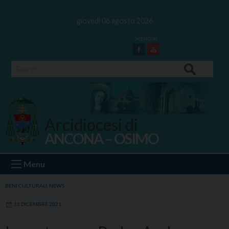
Skip
to
giovedì 06 agosto 2026
content
Facebook
Youtube
Search
Arcidiocesi di
ANCONA – OSIMO
Ancona Osimo
Menu
BENI CULTURALI
,
NEWS
15 DICEMBRE 2021