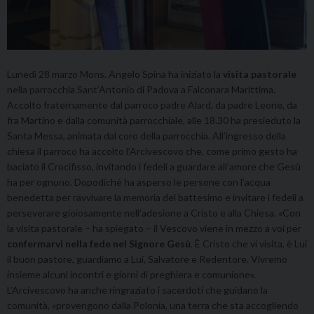
Lunedì 28 marzo Mons. Angelo Spina ha iniziato la
visita pastorale
nella parrocchia Sant’Antonio di Padova a Falconara Marittima.
Accolto fraternamente dal parroco padre Alard, da padre Leone, da
fra Martino e dalla comunità parrocchiale, alle 18.30 ha presieduto la
Santa Messa, animata dal coro della parrocchia. All’ingresso della
chiesa il parroco ha accolto l’Arcivescovo che, come primo gesto ha
baciato il Crocifisso, invitando i fedeli a guardare all’amore che Gesù
ha per ognuno. Dopodiché ha asperso le persone con l’acqua
benedetta per ravvivare la memoria del battesimo e invitare i fedeli a
perseverare gioiosamente nell’adesione a Cristo e alla Chiesa. «Con
la visita pastorale – ha spiegato – il Vescovo viene in mezzo a voi per
confermarvi nella fede nel Signore Gesù
. È Cristo che vi visita, è Lui
il buon pastore, guardiamo a Lui, Salvatore e Redentore. Vivremo
insieme alcuni incontri e giorni di preghiera e comunione».
L’Arcivescovo ha anche ringraziato i sacerdoti che guidano la
comunità, «provengono dalla Polonia, una terra che sta accogliendo