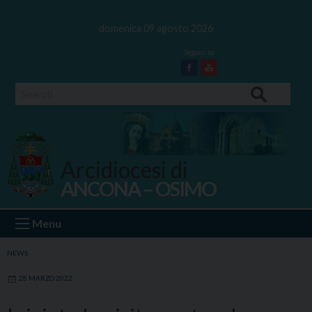
Skip
to
domenica 09 agosto 2026
content
Facebook
Youtube
Search
Arcidiocesi di
ANCONA – OSIMO
Ancona Osimo
Menu
NEWS
28 MARZO 2022