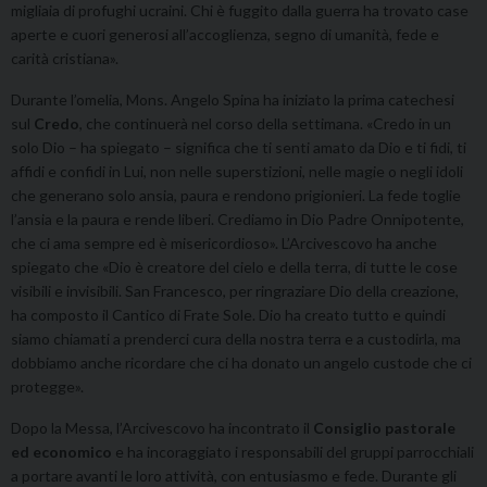
migliaia di profughi ucraini. Chi è fuggito dalla guerra ha trovato case
aperte e cuori generosi all’accoglienza, segno di umanità, fede e
carità cristiana».
Durante l’omelia, Mons. Angelo Spina ha iniziato la prima catechesi
sul
Credo
, che continuerà nel corso della settimana. «Credo in un
solo Dio – ha spiegato – significa che ti senti amato da Dio e ti fidi, ti
affidi e confidi in Lui, non nelle superstizioni, nelle magie o negli idoli
che generano solo ansia, paura e rendono prigionieri. La fede toglie
l’ansia e la paura e rende liberi. Crediamo in Dio Padre Onnipotente,
che ci ama sempre ed è misericordioso». L’Arcivescovo ha anche
spiegato che «Dio è creatore del cielo e della terra, di tutte le cose
visibili e invisibili. San Francesco, per ringraziare Dio della creazione,
ha composto il Cantico di Frate Sole. Dio ha creato tutto e quindi
siamo chiamati a prenderci cura della nostra terra e a custodirla, ma
dobbiamo anche ricordare che ci ha donato un angelo custode che ci
protegge».
Dopo la Messa, l’Arcivescovo ha incontrato il
Consiglio pastorale
ed economico
e ha incoraggiato i responsabili del gruppi parrocchiali
a portare avanti le loro attività, con entusiasmo e fede. Durante gli