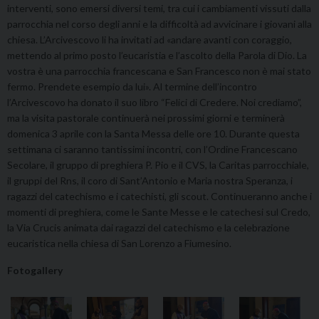
interventi, sono emersi diversi temi, tra cui i cambiamenti vissuti dalla
parrocchia nel corso degli anni e la difficoltà ad avvicinare i giovani alla
chiesa. L’Arcivescovo li ha invitati ad «andare avanti con coraggio,
mettendo al primo posto l’eucaristia e l’ascolto della Parola di Dio. La
vostra è una parrocchia francescana e San Francesco non è mai stato
fermo. Prendete esempio da lui». Al termine dell’incontro
l’Arcivescovo ha donato il suo libro “Felici di Credere. Noi crediamo”,
ma la visita pastorale continuerà nei prossimi giorni e terminerà
domenica 3 aprile con la Santa Messa delle ore 10. Durante questa
settimana ci saranno tantissimi incontri, con l’Ordine Francescano
Secolare, il gruppo di preghiera P. Pio e il CVS, la Caritas parrocchiale,
il gruppi del Rns, il coro di Sant’Antonio e Maria nostra Speranza, i
ragazzi del catechismo e i catechisti, gli scout. Continueranno anche i
momenti di preghiera, come le Sante Messe e le catechesi sul Credo,
la Via Crucis animata dai ragazzi del catechismo e la celebrazione
eucaristica nella chiesa di San Lorenzo a Fiumesino.
Fotogallery