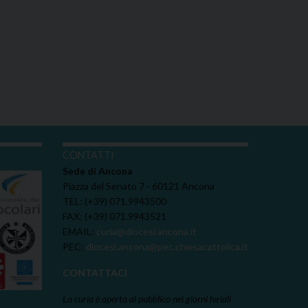
I
CONTATTI
Sede di Ancona
Piazza del Senato 7 - 60121 Ancona
TEL: (+39) 071.9943500
FAX: (+39) 071.9943521
EMAIL:
curia@diocesi.ancona.it
PEC:
diocesi.ancona@pec.chiesacattolica.it
CONTATTACI
La curia è aperta al pubblico nei giorni feriali