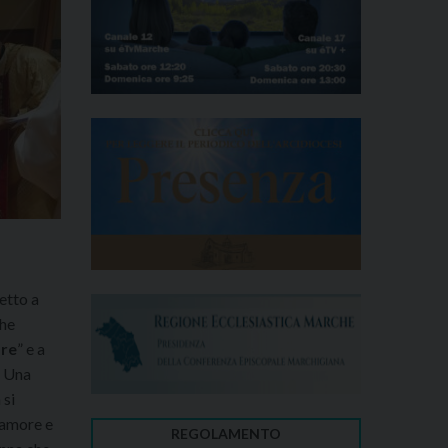
etto a
che
dre
” e a
. Una
 si
 amore e
REGOLAMENTO