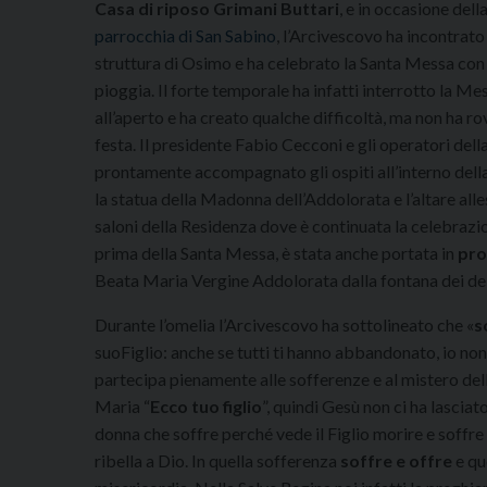
Casa di riposo Grimani Buttari
, e in occasione dell
parrocchia di San Sabino
, l’Arcivescovo ha incontrato
struttura di Osimo e ha celebrato la Santa Messa con 
pioggia. Il forte temporale ha infatti interrotto la M
all’aperto e ha creato qualche difficoltà, ma non ha r
festa. Il presidente Fabio Cecconi e gli operatori dell
prontamente accompagnato gli ospiti all’interno dell
la statua della Madonna dell’Addolorata e l’altare alles
saloni della Residenza dove è continuata la celebrazi
prima della Santa Messa, è stata anche portata in
pro
Beata Maria Vergine Addolorata dalla fontana dei delfi
Durante l’omelia l’Arcivescovo ha sottolineato che «
s
suoFiglio: anche se tutti ti hanno abbandonato, io no
partecipa pienamente alle sofferenze e al mistero del
Maria “
Ecco tuo figlio
”, quindi Gesù non ci ha lascia
donna che soffre perché vede il Figlio morire e soffre 
ribella a Dio. In quella sofferenza
soffre e offre
e qu