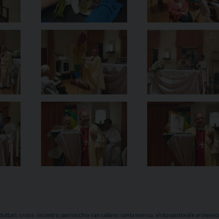
Buttari
,
croce
,
incontro
,
parrocchia san sabino
,
santa messa
,
visita pastorale arcives