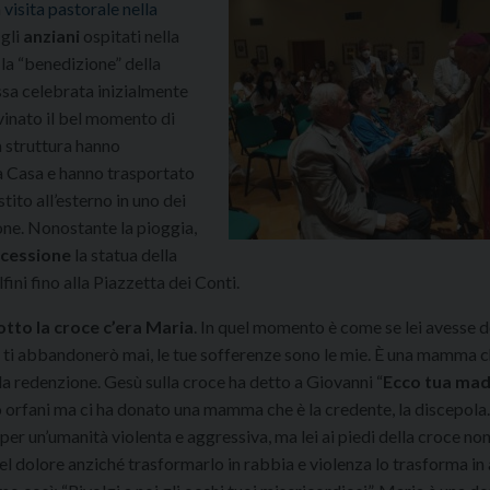
a
visita pastorale nella
 gli
anziani
ospitati nella
la “benedizione” della
essa celebrata inizialmente
ovinato il bel momento di
a struttura hanno
a Casa e hanno trasportato
tito all’esterno in uno dei
one. Nonostante la pioggia,
cessione
la statua della
ni fino alla Piazzetta dei Conti.
otto la croce c’era Maria
. In quel momento è come se lei avesse d
n ti abbandonerò mai, le tue sofferenze sono le mie. È una mamma 
la redenzione. Gesù sulla croce ha detto a Giovanni “
Ecco tua ma
to orfani ma ci ha donato una mamma che è la credente, la discepola
per un’umanità violenta e aggressiva, ma lei ai piedi della croce non
el dolore anziché trasformarlo in rabbia e violenza lo trasforma in