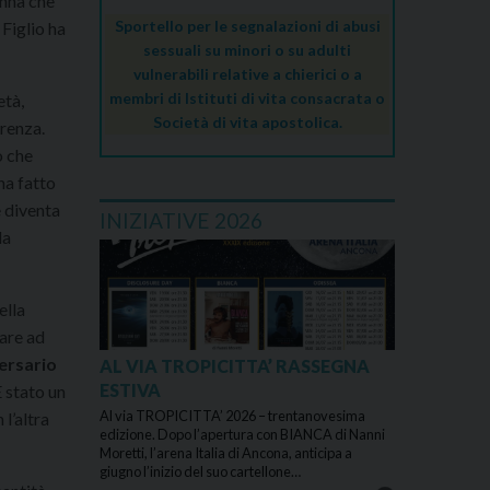
onna che
Sportello per le segnalazioni di abusi
 Figlio ha
sessuali su minori o su adulti
vulnerabili relative a chierici o a
membri di Istituti di vita consacrata o
età,
Società di vita apostolica.
erenza.
o che
ha fatto
e diventa
INIZIATIVE 2026
la
ella
iare ad
ersario
AL VIA TROPICITTA’ RASSEGNA
ESTIVA
 stato un
Al via TROPICITTA’ 2026 – trentanovesima
l’altra
edizione. Dopo l’apertura con BIANCA di Nanni
Moretti, l’arena Italia di Ancona, anticipa a
giugno l’inizio del suo cartellone…