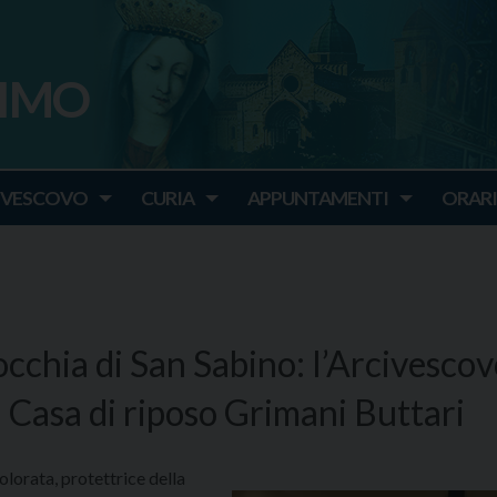
SIMO
o
IVESCOVO
CURIA
APPUNTAMENTI
ORARI
occhia di San Sabino: l’Arcivesco
a Casa di riposo Grimani Buttari
lorata, protettrice della