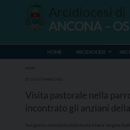
Skip
Arcidiocesi di
to
content
ANCONA – O
Ancona Osim
HOME
ARCIDIOCESI
ARC
NEWS
15 SETTEMBRE 2022
Visita pastorale nella parr
incontrato gli anziani dell
Nel giorno della festa della Beata Maria Vergine Addo