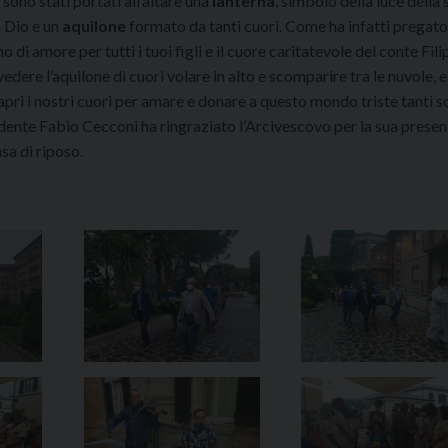
sono stati portati all’altare una
lanterna
, simbolo della luce della 
i Dio e un
aquilone
formato da tanti cuori. Come ha infatti pregato
i amore per tutti i tuoi figli e il cuore caritatevole del conte Fil
vedere l’aquilone di cuori volare in alto e scomparire tra le nuvole, e
apri i nostri cuori per amare e donare a questo mondo triste tanti so
sidente Fabio Cecconi ha ringraziato l’Arcivescovo per la sua presenz
sa di riposo.