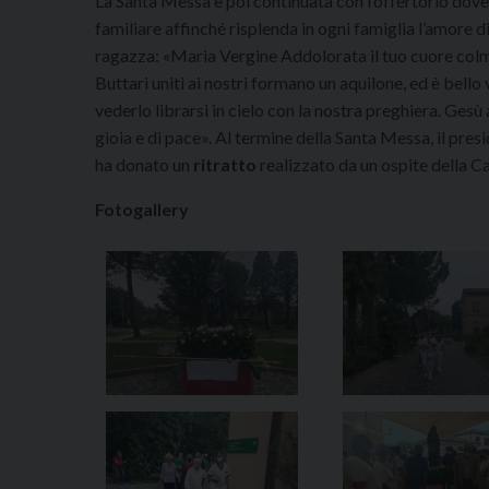
La Santa Messa è poi continuata con l’offertorio dove 
familiare affinché risplenda in ogni famiglia l’amore d
ragazza: «Maria Vergine Addolorata il tuo cuore colmo d
Buttari uniti ai nostri formano un aquilone, ed è bello 
vederlo librarsi in cielo con la nostra preghiera. Gesù 
gioia e di pace». Al termine della Santa Messa, il pre
ha donato un
ritratto
realizzato da un ospite della Ca
Fotogallery