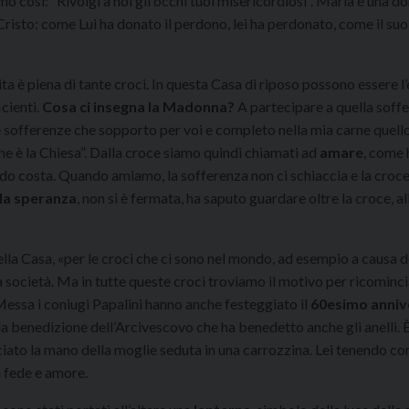
mo così: “Rivolgi a noi gli occhi tuoi misericordiosi”. Maria è una d
Cristo: come Lui ha donato il perdono, lei ha perdonato, come il suo
ta è piena di tante croci. In questa Casa di riposo possono essere l’
icienti.
Cosa ci insegna la Madonna?
A partecipare a quella soff
e sofferenze che sopporto per voi e completo nella mia carne quell
he è la Chiesa”. Dalla croce siamo quindi chiamati ad
amare
, come 
do costa. Quando amiamo, la sofferenza non ci schiaccia e la croc
la speranza
, non si è fermata, ha saputo guardare oltre la croce, al
ella Casa, «per le croci che ci sono nel mondo, ad esempio a causa d
la società. Ma in tutte queste croci troviamo il motivo per ricominc
ssa i coniugi Papalini hanno anche festeggiato il
60esimo anniv
a benedizione dell’Arcivescovo che ha benedetto anche gli anelli. È
to la mano della moglie seduta in una carrozzina. Lei tenendo con 
n fede e amore.