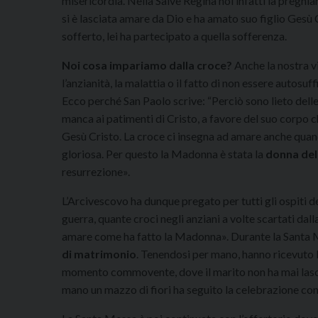
misericordia. Nella Salve Regina noi infatti la preghia
si è lasciata amare da Dio e ha amato suo figlio Gesù 
sofferto, lei ha partecipato a quella sofferenza.
Noi cosa impariamo dalla croce?
Anche la nostra vi
l’anzianità, la malattia o il fatto di non essere autosuff
Ecco perché San Paolo scrive: “Perciò sono lieto dell
manca ai patimenti di Cristo, a favore del suo corpo c
Gesù Cristo. La croce ci insegna ad amare anche quan
gloriosa. Per questo la Madonna è stata la
donna del
resurrezione».
L’Arcivescovo ha dunque pregato per tutti gli ospiti d
guerra, quante croci negli anziani a volte scartati dal
amare come ha fatto la Madonna». Durante la Santa Me
di matrimonio
. Tenendosi per mano, hanno ricevuto l
momento commovente, dove il marito non ha mai lascia
mano un mazzo di fiori ha seguito la celebrazione co