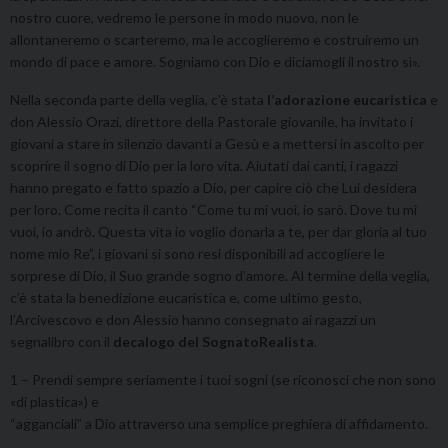
nostro cuore, vedremo le persone in modo nuovo, non le
allontaneremo o scarteremo, ma le accoglieremo e costruiremo un
mondo di pace e amore. Sogniamo con Dio e diciamogli il nostro sì».
Nella seconda parte della veglia, c’è stata
l’adorazione eucaristica
e
don Alessio Orazi, direttore della Pastorale giovanile, ha invitato i
giovani a stare in silenzio davanti a Gesù e a mettersi in ascolto per
scoprire il sogno di Dio per la loro vita. Aiutati dai canti, i ragazzi
hanno pregato e fatto spazio a Dio, per capire ciò che Lui desidera
per loro. Come recita il canto “Come tu mi vuoi, io sarò. Dove tu mi
vuoi, io andrò. Questa vita io voglio donarla a te, per dar gloria al tuo
nome mio Re”, i giovani si sono resi disponibili ad accogliere le
sorprese di Dio, il Suo grande sogno d’amore. Al termine della veglia,
c’è stata la benedizione eucaristica e, come ultimo gesto,
l’Arcivescovo e don Alessio hanno consegnato ai ragazzi un
segnalibro con il
decalogo del SognatoRealista
.
1 – Prendi sempre seriamente i tuoi sogni (se riconosci che non sono
«di plastica») e
“agganciali” a Dio attraverso una semplice preghiera di affidamento.