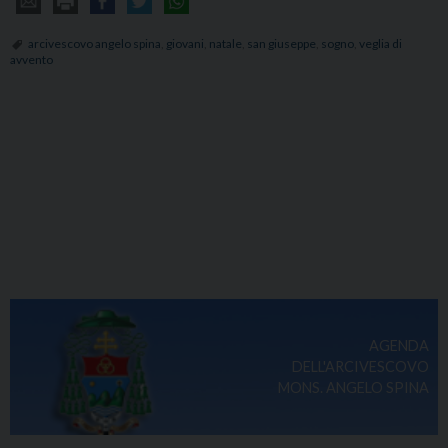
arcivescovo angelo spina
,
giovani
,
natale
,
san giuseppe
,
sogno
,
veglia di
avvento
AGENDA
DELL'ARCIVESCOVO
MONS. ANGELO SPINA