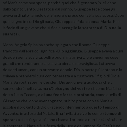
sé Maria come sua sposa, perché quel che è generato in lei viene
dallo Spirito Santo. Destatosi dal sonno, Giuseppe fece come gli
aveva ordinato l’angelo del Signore e prese con sé la sua sposa. Dopo
quel sogno in cui Dio gli parla,
Giuseppe si fida e sposa Maria
. Ecco
la
fede
di un giovane che si fida e
accoglie la sorpresa di Dio nella
sua vita
».
Mons. Angelo Spina ha anche spiegato che il nome Giuseppe,
tradotto dall’ebraico, significa «
Dio aggiunge
. Giuseppe aveva alcuni
desideri per la sua vita, belli e buoni, ma arriva Dio e aggiunge cose
grandi che renderanno la sua vita piena e meravigliosa. Lui aveva
desideri umani, con un orizzonte debole. Dio lo porta più lontano e lo
chiama a prendersi cura con tenerezza e a custodire il figlio di Dio e
Maria. Ai vostri sogni e desideri, Dio aggiungerà qualcosa che vi
sorprenderà nella vita, ma
c’è bisogno del vostro
sì
, come Maria ha
detto il suo Eccomi,
e di una fede forte e profonda
, come quella di
Giuseppe che, dopo aver sognato, subito prese con sé Maria e
accolse il progetto di Dio». Facendo riferimento a questo
tempo di
Avvento
, in attesa del Natale, li ha invitati a viverlo come «
tempo di
speranza
, in cui i giovani sono chiamati proprio a non lasciarsi rubare
la speranza. Il Natale è la festa della luce e dell’amore. Se Gesù è nel