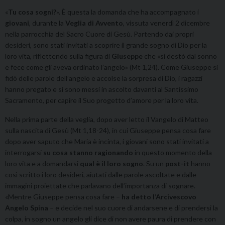
«
Tu cosa sogni?
». È questa la domanda che ha accompagnato i
giovani
, durante la
Veglia di Avvento
, vissuta venerdì 2 dicembre
nella parrocchia del Sacro Cuore di Gesù. Partendo dai propri
desideri, sono stati invitati a scoprire il grande sogno di Dio per la
loro vita, riflettendo sulla figura di
Giuseppe
che «si destò dal sonno
e fece come gli aveva ordinato l’angelo» (Mt 1,24). Come Giuseppe si
fidò delle parole dell’angelo e accolse la sorpresa di Dio, i ragazzi
hanno pregato e si sono messi in ascolto davanti al Santissimo
Sacramento, per capire il Suo progetto d’amore per la loro vita.
Nella prima parte della veglia, dopo aver letto il Vangelo di Matteo
sulla nascita di Gesù (Mt 1,18-24), in cui Giuseppe pensa cosa fare
dopo aver saputo che Maria è incinta, i giovani sono stati invitati a
interrogarsi
su cosa stanno ragionando
in questo momento della
loro vita e a domandarsi
qual è il loro sogno
. Su un
post-it
hanno
così scritto i loro desideri, aiutati dalle parole ascoltate e dalle
immagini proiettate che parlavano dell’importanza di sognare.
«Mentre Giuseppe pensa cosa fare –
ha detto l’Arcivescovo
Angelo Spina
– e decide nel suo cuore di andarsene e di prendersi la
colpa, in sogno un angelo gli dice di non avere paura di prendere con