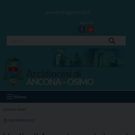
Skip
to
giovedì 06 agosto 2026
content
Facebook
Youtube
Search
Arcidiocesi di
ANCONA – OSIMO
Ancona Osimo
Menu
GIOVANI
,
NEWS
3 DICEMBRE 2022