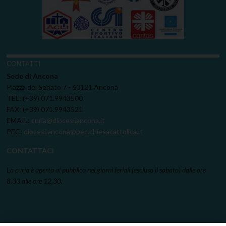
CONTATTI
Sede di Ancona
Piazza del Senato 7 - 60121 Ancona
TEL: (+39) 071.9943500
FAX: (+39) 071.9943521
EMAIL:
curia@diocesi.ancona.it
PEC:
diocesi.ancona@pec.chiesacattolica.it
CONTATTACI
La curia è aperta al pubblico nei giorni feriali (escluso il sabato) dalle ore
8.30 alle ore 12.30.