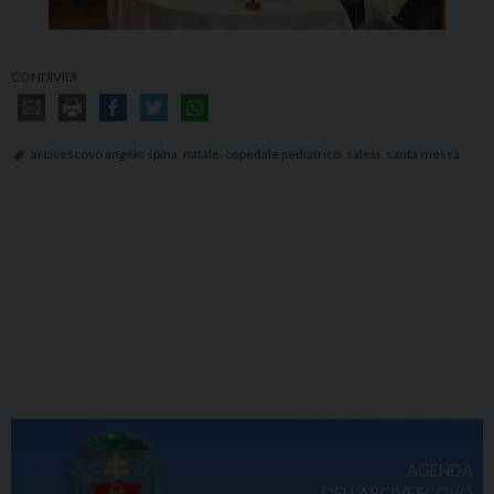
CONDIVIDI
arcivescovo angelo spina
,
natale
,
ospedale pediatrico
,
salesi
,
santa messa
AGENDA
DELL'ARCIVESCOVO