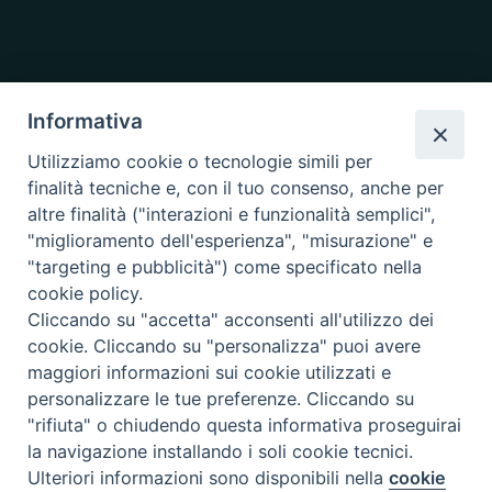
Informativa
Utilizziamo cookie o tecnologie simili per
finalità tecniche e, con il tuo consenso, anche per
altre finalità ("interazioni e funzionalità semplici",
"miglioramento dell'esperienza", "misurazione" e
"targeting e pubblicità") come specificato nella
cookie policy.
Cliccando su "accetta" acconsenti all'utilizzo dei
cookie. Cliccando su "personalizza" puoi avere
maggiori informazioni sui cookie utilizzati e
personalizzare le tue preferenze. Cliccando su
"rifiuta" o chiudendo questa informativa proseguirai
la navigazione installando i soli cookie tecnici.
Copyright © 2019.
Arcidiocesi di Ancona-Osimo.
All Rights Reserved.
Ulteriori informazioni sono disponibili nella
cookie
Preferenze Cookie