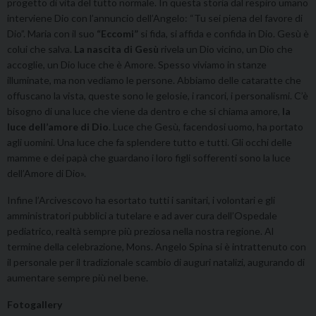
progetto di vita del tutto normale. In questa storia dal respiro umano
interviene Dio con l’annuncio dell’Angelo: “Tu sei piena del favore di
Dio”. Maria con il suo
“Eccomi”
si fida, si affida e confida in Dio. Gesù è
colui che salva.
La nascita di Gesù
rivela un Dio vicino, un Dio che
accoglie, un Dio luce che è Amore. Spesso viviamo in stanze
illuminate, ma non vediamo le persone. Abbiamo delle cataratte che
offuscano la vista, queste sono le gelosie, i rancori, i personalismi. C’è
bisogno di una luce che viene da dentro e che si chiama amore,
la
luce dell’amore di Dio
. Luce che Gesù, facendosi uomo, ha portato
agli uomini. Una luce che fa splendere tutto e tutti. Gli occhi delle
mamme e dei papà che guardano i loro figli sofferenti sono la luce
dell’Amore di Dio».
Infine l’Arcivescovo ha esortato tutti i sanitari, i volontari e gli
amministratori pubblici a tutelare e ad aver cura dell’Ospedale
pediatrico, realtà sempre più preziosa nella nostra regione. Al
termine della celebrazione, Mons. Angelo Spina si è intrattenuto con
il personale per il tradizionale scambio di auguri natalizi, augurando di
aumentare sempre più nel bene.
Fotogallery