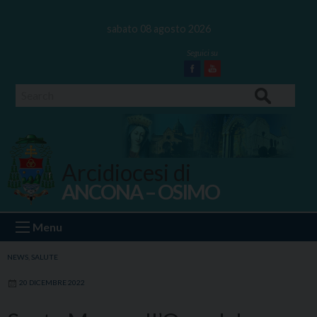
Skip
to
sabato 08 agosto 2026
content
Facebook
Youtube
Search
Arcidiocesi di
ANCONA – OSIMO
Ancona Osimo
Menu
NEWS
,
SALUTE
20 DICEMBRE 2022