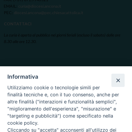
EMAIL:
curia@diocesi.ancona.it
PEC:
diocesi.ancona@pec.chiesacattolica.it
CONTATTACI
La curia è aperta al pubblico nei giorni feriali (escluso il sabato) dalle ore
8.30 alle ore 12.30.
Informativa
Utilizziamo cookie o tecnologie simili per
finalità tecniche e, con il tuo consenso, anche per
altre finalità ("interazioni e funzionalità semplici",
"miglioramento dell'esperienza", "misurazione" e
"targeting e pubblicità") come specificato nella
cookie policy.
Cliccando su "accetta" acconsenti all'utilizzo dei