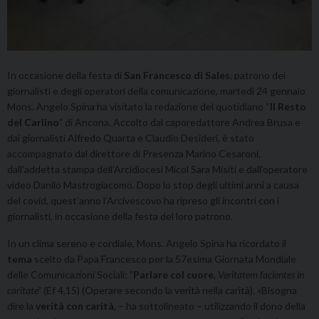
In occasione della festa di
San Francesco di Sales
, patrono dei
giornalisti e degli operatori della comunicazione, martedì 24 gennaio
Mons. Angelo Spina ha visitato la redazione del quotidiano “
Il Resto
del Carlino
” di Ancona. Accolto dal caporedattore Andrea Brusa e
dai giornalisti Alfredo Quarta e Claudio Desideri, è stato
accompagnato dal direttore di Presenza Marino Cesaroni,
dall’addetta stampa dell’Arcidiocesi Micol Sara Misiti e dall’operatore
video Danilo Mastrogiacomo. Dopo lo stop degli ultimi anni a causa
del covid, quest’anno l’Arcivescovo ha ripreso gli incontri con i
giornalisti, in occasione della festa del loro patrono.
In un clima sereno e cordiale, Mons. Angelo Spina ha ricordato il
tema
scelto da Papa Francesco per la 57esima Giornata Mondiale
delle Comunicazioni Sociali: ”
Parlare col cuore
,
Veritatem facientes in
caritate”
(Ef 4,15) (Operare secondo la verità nella carità). «Bisogna
dire la
verità con carità
, – ha sottolineato – utilizzando il dono della