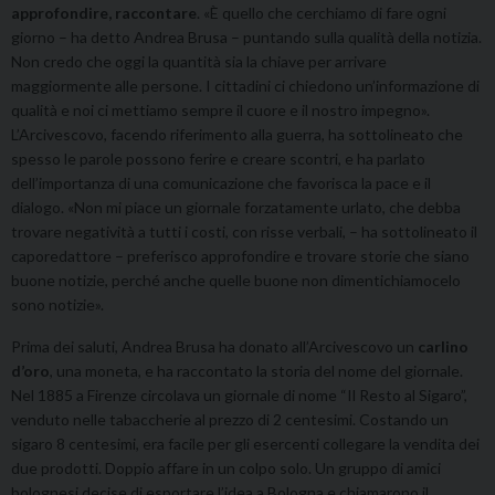
approfondire, raccontare
. «È quello che cerchiamo di fare ogni
giorno – ha detto Andrea Brusa – puntando sulla qualità della notizia.
Non credo che oggi la quantità sia la chiave per arrivare
maggiormente alle persone. I cittadini ci chiedono un’informazione di
qualità e noi ci mettiamo sempre il cuore e il nostro impegno».
L’Arcivescovo, facendo riferimento alla guerra, ha sottolineato che
spesso le parole possono ferire e creare scontri, e ha parlato
dell’importanza di una comunicazione che favorisca la pace e il
dialogo. «Non mi piace un giornale forzatamente urlato, che debba
trovare negatività a tutti i costi, con risse verbali, – ha sottolineato il
caporedattore – preferisco approfondire e trovare storie che siano
buone notizie, perché anche quelle buone non dimentichiamocelo
sono notizie».
Prima dei saluti, Andrea Brusa ha donato all’Arcivescovo un
carlino
d’oro
, una moneta, e ha raccontato la storia del nome del giornale.
Nel 1885 a Firenze circolava un giornale di nome “Il Resto al Sigaro”,
venduto nelle tabaccherie al prezzo di 2 centesimi. Costando un
sigaro 8 centesimi, era facile per gli esercenti collegare la vendita dei
due prodotti. Doppio affare in un colpo solo. Un gruppo di amici
bolognesi decise di esportare l’idea a Bologna e chiamarono il