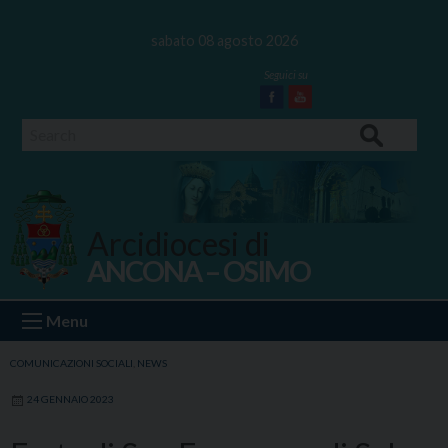
Skip
to
sabato 08 agosto 2026
content
Facebook
Youtube
Search
Arcidiocesi di
ANCONA – OSIMO
Ancona Osimo
Menu
COMUNICAZIONI SOCIALI
,
NEWS
24 GENNAIO 2023