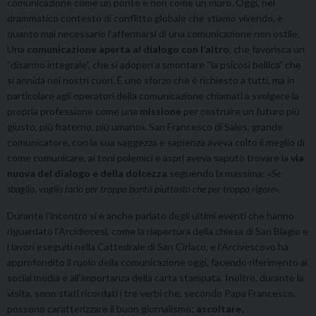
comunicazione come un ponte e non come un muro. Oggi, nel
drammatico contesto di conflitto globale che stiamo vivendo, è
quanto mai necessario l’affermarsi di una comunicazione non ostile.
Una
comunicazione aperta al dialogo con l’altro
, che favorisca un
“disarmo integrale”, che si adoperi a smontare “la psicosi bellica” che
si annida nei nostri cuori. È uno sforzo che è richiesto a tutti, ma in
particolare agli operatori della comunicazione chiamati a svolgere la
propria professione come una
missione
per costruire un futuro più
giusto, più fraterno, più umano». San Francesco di Sales, grande
comunicatore, con la sua saggezza e sapienza aveva colto il meglio di
come comunicare, ai toni polemici e aspri aveva saputo trovare la
via
nuova del dialogo e della dolcezza
seguendo la massima: «
Se
sbaglio, voglio farlo per troppa bontà piuttosto che per troppo rigore
».
Durante l’incontro si è anche parlato degli ultimi eventi che hanno
riguardato l’Arcidiocesi, come la riapertura della chiesa di San Biagio e
i lavori eseguiti nella Cattedrale di San Ciriaco, e l’Arcivescovo ha
approfondito il ruolo della comunicazione oggi, facendo riferimento ai
social media e all’importanza della carta stampata. Inoltre, durante la
visita, sono stati ricordati i tre verbi che, secondo Papa Francesco,
possono caratterizzare il buon giornalismo:
ascoltare,