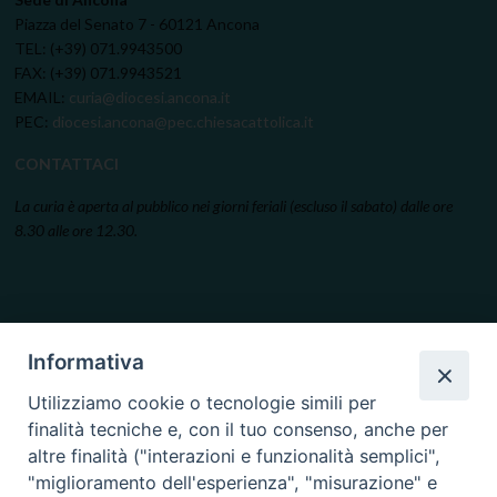
Piazza del Senato 7 - 60121 Ancona
TEL: (+39) 071.9943500
FAX: (+39) 071.9943521
EMAIL:
curia@diocesi.ancona.it
PEC:
diocesi.ancona@pec.chiesacattolica.it
CONTATTACI
La curia è aperta al pubblico nei giorni feriali (escluso il sabato) dalle ore
8.30 alle ore 12.30.
Informativa
Utilizziamo cookie o tecnologie simili per
finalità tecniche e, con il tuo consenso, anche per
altre finalità ("interazioni e funzionalità semplici",
"miglioramento dell'esperienza", "misurazione" e