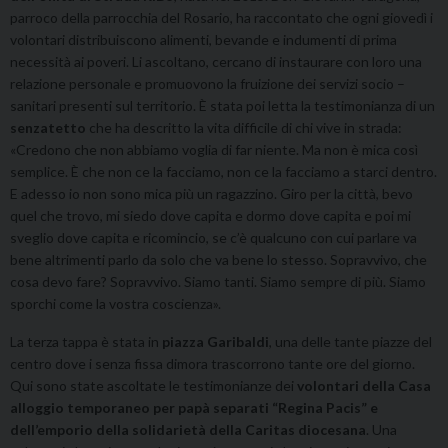
parroco della parrocchia del Rosario, ha raccontato che ogni giovedì i
volontari distribuiscono alimenti, bevande e indumenti di prima
necessità ai poveri. Li ascoltano, cercano di instaurare con loro una
relazione personale e promuovono la fruizione dei servizi socio –
sanitari presenti sul territorio. È stata poi letta la testimonianza di un
senzatetto
che ha descritto la vita difficile di chi vive in strada:
«Credono che non abbiamo voglia di far niente. Ma non è mica così
semplice. È che non ce la facciamo, non ce la facciamo a starci dentro.
E adesso io non sono mica più un ragazzino. Giro per la città, bevo
quel che trovo, mi siedo dove capita e dormo dove capita e poi mi
sveglio dove capita e ricomincio, se c’è qualcuno con cui parlare va
bene altrimenti parlo da solo che va bene lo stesso. Sopravvivo, che
cosa devo fare? Sopravvivo. Siamo tanti. Siamo sempre di più. Siamo
sporchi come la vostra coscienza».
La terza tappa è stata in
piazza Garibaldi
, una delle tante piazze del
centro dove i senza fissa dimora trascorrono tante ore del giorno.
Qui sono state ascoltate le testimonianze dei
volontari della Casa
alloggio temporaneo per papà separati “Regina Pacis” e
dell’emporio della solidarietà della Caritas diocesana
. Una