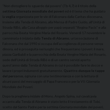
“Non distogliere lo sguardo dal povero” (Tb 4,7) è il titolo della
settima Giornata mondiale dei poveri
ed è il tema che ha guidato
la
veglia
organizzata per le vie di Falconara dalla Caritas diocesana,
insieme alla Tenda di Abramo, alla Mensa di Padre Guido, all’Unità di
Strada RiBò, alla Casa alloggio per papà separati “Regina Pacis” e alla
parrocchia Beata Vergine Maria del Rosario. Venerdì 17 novembre la
camminata è iniziata dalla
Tenda di Abramo
, un’associazione di
Falconara che dal 1990 si occupa dell’accoglienza di persone senza
dimora, ed è proseguita nei luoghi che frequentano i poveri: il mare,
piazza Garibaldi e la parrocchia della Beata Vergine Maria del Rosario,
sede dell’Unità di Strada RiBò e di un centro servizi aperto
quest’anno dalla Tenda di Abramo in cui è possibile fare le docce e
lavare i propri indumenti gratuitamente.
Quattro dunque le tappe
del percorso
, ognuna con una testimonianza e con la lettura di
alcuni passi del messaggio di Papa Francesco per la VII Giornata
Mondiale dei Poveri.
Dopo la preghiera iniziale di Mons. Angelo Spina, sul cavalcavia
accanto alla Tenda di Abramo è stato letto il testamento di Tobi,
scelto dal Santo Padre per la settima Giornata mondiale dei poveri,