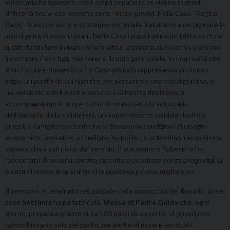
volontaria ha spiegato che i «papà separati che vivono in gravi
difficoltà socio-economiche sono i nuovi poveri. Nella Casa “Regina
Pacis” ricevono aiuto e sostegno materiale, li aiutiamo a recuperare la
loro dignità di esseri umani. Nella Casa i papà hanno un tetto sotto al
quale riprendere in mano la loro vita e la propria autonomia, possono
incontrare i loro figli, mantenere il ruolo genitoriale, in una realtà che
è un focolare domestico. La Casa alloggio rappresenta un nuovo
inizio, un punto da cui ripartire per percorrere una vita dignitosa, e
noi volontari con il nostro ascolto e la nostra dedizione, li
accompagniamo in un percorso di rinascita». Un volontario
dell’emporio della solidarietà, un supermercato solidale rivolto a
singoli e famiglie residenti che si trovano in condizioni di disagio
economico, lavorativo e familiare, ha poi letto la testimonianza di una
signora che usufruisce del servizio. Il suo nome è Roberta e ha
raccontato di essersi sentita «accolta e ascoltata senza pregiudizi. Lì
è nata di nuovo la speranza che qualcosa poteva migliorare».
Il percorso è terminato nel piazzale della parrocchia del Rosario, dove
suor Settimia
ha parlato della
Mensa di Padre Guido
che, ogni
giorno, prepara a pranzo circa 180 pasti da asporto: «I poveri non
hanno bisogno solo del pasto, ma anche di essere ascoltati,