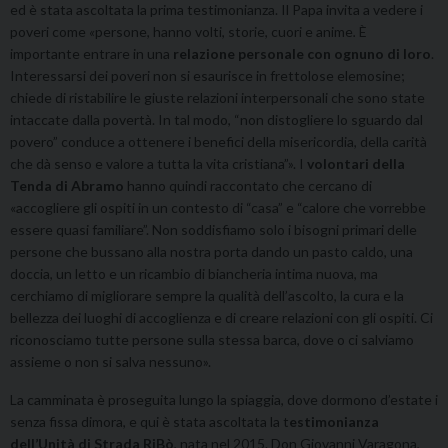
ed è stata ascoltata la prima testimonianza. Il Papa invita a vedere i
poveri come
«
persone, hanno volti, storie, cuori e anime
.
È
importante entrare in una
relazione personale con ognuno di loro
.
Interessarsi dei poveri non si esaurisce in frettolose elemosine;
chiede di ristabilire le giuste relazioni interpersonali che sono state
intaccate dalla povertà. In tal modo, “non distogliere lo sguardo dal
povero” conduce a ottenere i benefici della misericordia, della carità
che dà senso e valore a tutta la vita cristiana”». I
volontari della
Tenda di Abramo
hanno quindi raccontato che cercano di
«accogliere gli ospiti in un contesto di “casa” e “calore che vorrebbe
essere quasi familiare”. Non soddisfiamo solo i bisogni primari delle
persone che bussano alla nostra porta dando un pasto caldo, una
doccia, un letto e un ricambio di biancheria intima nuova, ma
cerchiamo di migliorare sempre la qualità dell’ascolto, la cura e la
bellezza dei luoghi di accoglienza e di creare relazioni con gli ospiti. Ci
riconosciamo tutte persone sulla stessa barca, dove o ci salviamo
assieme o non si salva nessuno».
La camminata è proseguita lungo la spiaggia, dove dormono d’estate i
senza fissa dimora, e qui è stata ascoltata la t
estimonianza
dell’Unità di Strada RiBò
, nata nel 2015. Don Giovanni Varagona,