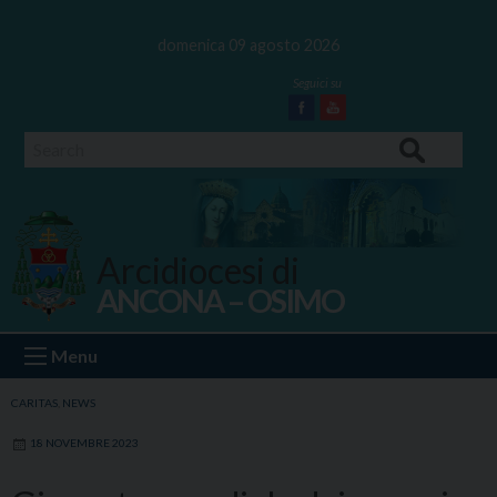
Skip
to
domenica 09 agosto 2026
content
Facebook
Youtube
Search
Arcidiocesi di
ANCONA – OSIMO
Ancona Osimo
Menu
CARITAS
,
NEWS
18 NOVEMBRE 2023