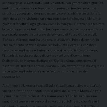
accompagnati e sostenuti. Tanti volontari, con generosità e gratuità,
mettono a disposizione tempo e competenze. Inoltre nella nostra
struttura accogliamo donne o mamme con i bambini e ciò ci dona la
gioia della
condivisione fraterna
, non solo del cibo, ma delle tante
gioie e difficoltà di ogni giorno, come in famiglia». È stata poi ascoltata
la testimonianza di
Antonio
che, dopo aver vissuto per quarant’anni
per strada, grazie al sostegno della Mensa di Padre Guido e della
Tenda di Abramo, oggi ha una casa e un lavoro. Prima di entrare in
chiesa, è stato pezzato il pane, simbolo dell’Eucarestia che deve
diventare condivisione fraterna. Come dice infatti il Santo Padre,
l’Eucaristia celebrata deve diventare «criterio di comunione.
D’altronde, se intorno all’altare del Signore siamo consapevoli di
essere tutti fratelli e sorelle, quanto più diventerebbe visibile questa
fraternità condividendo il pasto festivo con chi è privo del
necessario».
Al termine della veglia, i cartelli sulla cittadinanza attiva e gratuita e
sul piano freddo sono stati posti ai piedi dell’altare e
Mons. Angelo
Spina
ha ricordato che «
tutti siamo poveri
. Dio ha su di noi uno
sguardo di amore e misericordia». Ha poi sottolineato che «Gesù è
presente in modo sacramentale nei poveri, che sono figli di Dio. Il