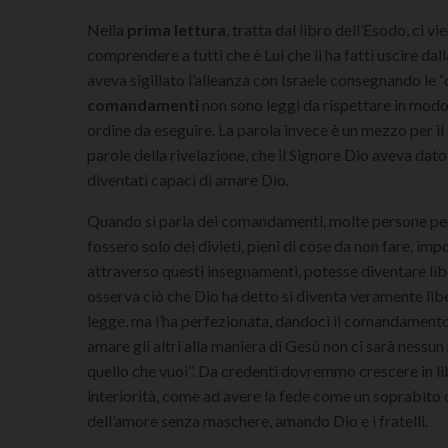
Nella
prima lettura
, tratta dal libro dell’Esodo, ci 
comprendere a tutti che è Lui che li ha fatti uscire dalla
aveva sigillato l’alleanza con Israele consegnando le “di
comandamenti
non sono leggi da rispettare in modo
ordine da eseguire. La parola invece è un mezzo per i
parole della rivelazione, che il Signore Dio aveva da
diventati capaci di amare Dio.
Quando si parla dei comandamenti, molte persone pensa
fossero solo dei divieti, pieni di cose da non fare, imp
attraverso questi insegnamenti, potesse diventare liber
osserva ciò che Dio ha detto si diventa veramente liberi
legge, ma l’ha perfezionata, dandoci il comandamento
amare gli altri alla maniera di Gesù non ci sarà nessu
quello che vuoi”. Da credenti dovremmo crescere in lib
interiorità, come ad avere la fede come un soprabito da
dell’amore senza maschere, amando Dio e i fratelli.