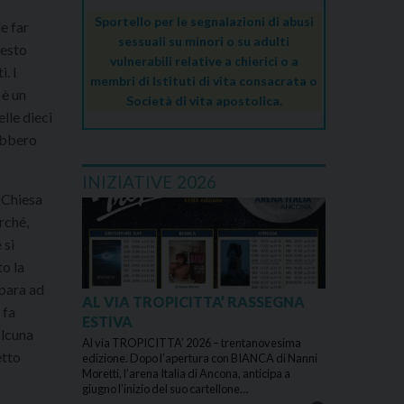
Sportello per le segnalazioni di abusi
le far
sessuali su minori o su adulti
uesto
vulnerabili relative a chierici o a
i. I
membri di Istituti di vita consacrata o
 è un
Società di vita apostolica.
lle dieci
rebbero
INIZIATIVE 2026
 Chiesa
rché,
 si
to la
mpara ad
AL VIA TROPICITTA’ RASSEGNA
 fa
ESTIVA
alcuna
Al via TROPICITTA’ 2026 – trentanovesima
etto
edizione. Dopo l’apertura con BIANCA di Nanni
Moretti, l’arena Italia di Ancona, anticipa a
giugno l’inizio del suo cartellone…