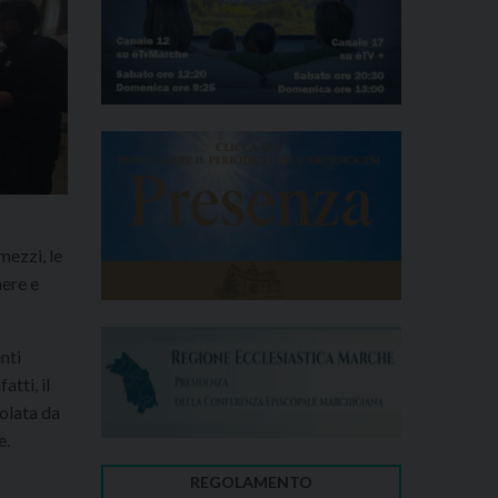
mezzi, le
mere e
nti
atti, il
golata da
e.
REGOLAMENTO