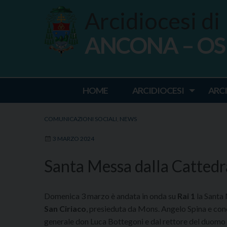
Skip
Arcidiocesi di
to
content
ANCONA – O
Ancona Osim
HOME
ARCIDIOCESI
ARC
COMUNICAZIONI SOCIALI
,
NEWS
3 MARZO 2024
Santa Messa dalla Cattedral
Domenica 3 marzo è andata in onda su
Rai 1
la Santa
San Ciriaco
, presieduta da Mons. Angelo Spina e con
generale don Luca Bottegoni e dal rettore del duomo