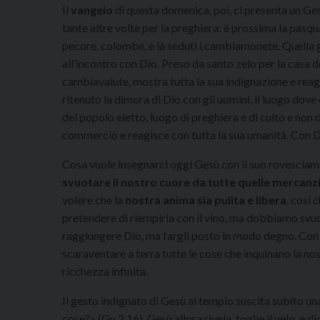
Il
vangelo
di questa domenica, poi, ci presenta un Ge
tante altre volte per la preghiera; è prossima la pa
pecore, colombe, e là seduti i cambiamonete. Quella 
all’incontro con Dio. Preso da santo zelo per la casa de
cambiavalute, mostra tutta la sua indignazione e reag
ritenuto la dimora di Dio con gli uomini, il luogo dove 
del popolo eletto, luogo di preghiera e di culto e non
commercio e reagisce con tutta la sua umanità. Con D
Cosa vuole insegnarci oggi Gesù con il suo rovesciam
svuotare il nostro cuore da tutte quelle mercan
volere che la
nostra anima sia pulita e libera
, così 
pretendere di riempirla con il vino, ma dobbiamo svuo
raggiungere Dio, ma fargli posto in modo degno. Con l
scaraventare a terra tutte le cose che inquinano la nos
ricchezza infinita.
Il gesto indignato di Gesù al tempio suscita subito 
cose?» (Gv 2,16). Gesù allora rivela, toglie il velo, e 