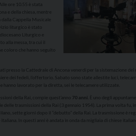
lle ore 10.55 è stata
ona e della chiesa, mentre
 dalla Cappella Musicale
izio liturgico è stato
 diocesano Liturgico e
o alla messa, tra cui il
che coloro che hanno seguito
vati presso la Cattedrale di Ancona venerdì per la sistemazione dei 
ghiere dei fedeli, l’offertorio. Sabato sono state allestite luci, teleca
 hanno lavorato per la diretta, sei le telecamere utilizzate.
issioni della Rai, compie quest’anno
70 anni
. È uno degli appuntame
e delle trasmissioni della Rai (3 gennaio 1954). La prima volta fu, inf
lano, sette giorni dopo il “debutto” della Rai. La trasmissione è re
aliana. In questi anni è andata in onda da migliaia di chiese italian