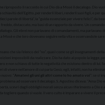
viene riproposto il racconto in cui Dio dà a Mosè il decalogo. Dio vuo
 schiavitù dell’Egitto, per renderli liberi, renderli suoi figli, e per q
eci parole di libertà”, la “guida essenziale per vivere felici”, da beat
 freddo, distaccato, ma basi di un rapporto da vivere. Un comando
l dialogo. Gli ebrei non parlavano di comandamenti, ma parlavano de
to a Mosè e che loro dovevano seguire nella vita e osservandole sa
no che sia l’elenco dei “no”, quasi come se gli insegnamenti della
osizioni impossibili da realizzare. Dio ha dato al popolo la legge, pe
o e non schiavo di tutte le negatività che esistono dentro di lui. Se
 di vivere nell’amore di cui parla Gesù; egli, infatti, non ha elimina
 nuovo: “
Amatevi gli uni gli altri come Io ho amato voi
”: se si i
n problema ad osservare il decalogo. S. Agostino diceva: “Ama Dio e
ertà, scevri dagli obblighi morali senza alcun riferimento a Dio e 
 togliere quando si vuole. Il vero culto è imparare a vivere il prec