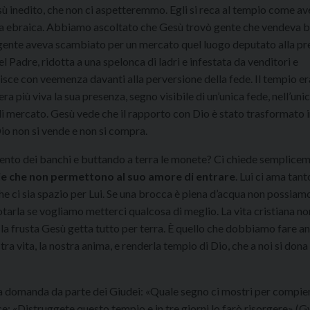
sù inedito, che non ci aspetteremmo. Egli si reca al tempio come av
squa ebraica. Abbiamo ascoltato che Gesù trovò gente che vendeva b
gente aveva scambiato per un mercato quel luogo deputato alla pr
l Padre, ridotta a una spelonca di ladri e infestata da venditori e
isce con veemenza davanti alla perversione della fede. Il tempio er
era più viva la sua presenza, segno visibile di un’unica fede, nell’uni
 di mercato. Gesù vede che il rapporto con Dio è stato trasformato i
io non si vende e non si compra.
ento dei banchi e buttando a terra le monete? Ci chiede semplicem
zie che non permettono al suo amore di entrare
. Lui ci ama tant
che ci sia spazio per Lui. Se una brocca è piena d’acqua non possiam
tarla se vogliamo metterci qualcosa di meglio. La vita cristiana no
a frusta Gesù getta tutto per terra. È quello che dobbiamo fare an
tra vita, la nostra anima, e renderla tempio di Dio, che a noi si don
una domanda da parte dei Giudei: «Quale segno ci mostri per compie
dice: «Distruggete questo tempio e in tre giorni lo farò risorgere» (G