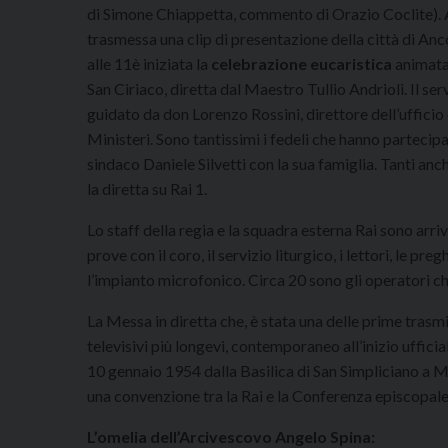
di Simone Chiappetta, commento di Orazio Coclite). A
trasmessa una clip di presentazione della città di Anc
alle 11è iniziata la
celebrazione eucaristica
animata
San Ciriaco, diretta dal Maestro Tullio Andrioli. Il serv
guidato da don Lorenzo Rossini, direttore dell’ufficio
Ministeri. Sono tantissimi i fedeli che hanno partecipat
sindaco Daniele Silvetti con la sua famiglia. Tanti an
la diretta su Rai 1.
Lo staff della regia e la squadra esterna Rai sono arri
prove con il coro, il servizio liturgico, i lettori, le pre
l’impianto microfonico. Circa 20 sono gli operatori che
La Messa in diretta che, è stata una delle prime trasm
televisivi più longevi, contemporaneo all’inizio ufficial
10 gennaio 1954 dalla Basilica di San Simpliciano a Mi
una convenzione tra la Rai e la Conferenza episcopale it
L’omelia dell’Arcivescovo Angelo Spina: