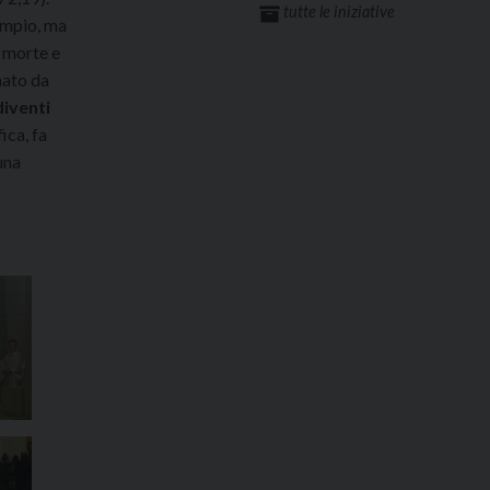
tutte le iniziative
tempio, ma
a morte e
nato da
diventi
ica, fa
una