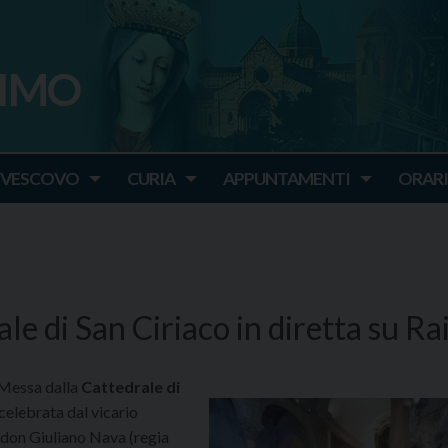
SIMO
o
IVESCOVO
CURIA
APPUNTAMENTI
ORARI
e di San Ciriaco in diretta su Ra
 Messa dalla
Cattedrale di
celebrata dal vicario
 don Giuliano Nava (regia