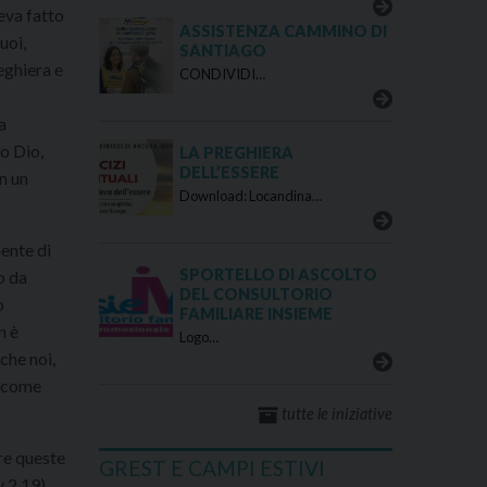
eva fatto
ASSISTENZA CAMMINO DI
uoi,
SANTIAGO
eghiera e
CONDIVIDI…
a
co Dio,
LA PREGHIERA
DELL’ESSERE
n un
Download: Locandina…
ente di
SPORTELLO DI ASCOLTO
o da
DEL CONSULTORIO
o
FAMILIARE INSIEME
n è
Logo…
che noi,
a come
tutte le iniziative
re queste
GREST E CAMPI ESTIVI
v 2,19).