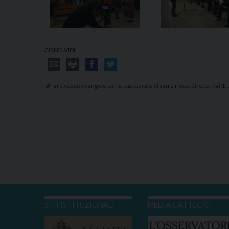
CONDIVIDI
arcivescovo angelo spina
,
cattedrale di san ciriaco
,
diretta
,
Rai 1
,
SITI ISTITUZIONALI
MEDIA CATTOLICI