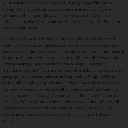
a Lui nella fiducia di essere esauditi.
La preghiera è l’incontro
d’amore tra Dio e l’uomo
. La preghiera è un’arma particolare
dell’amore che muove Dio ad ascoltare e accogliere le nostre
richieste e risolvere i problemi che l’uomo crea senza rendersi conto
delle conseguenze».
L’Arcivescovo ha quindi sottolineato che «gli apostoli sono stati
scelti, chiamati e inviati da Gesù, per continuare la sua opera, cioè
pregare
– è il primo lavoro di un apostolo – e, secondo,
annunciare il
Vangelo
. Quando penso ai successori degli apostoli, i Vescovi, mi
ritorna sempre questa domanda: “Ma io prego?”. Io prego, io
annuncio il Vangelo? Tutti noi, cari sacerdoti, dobbiamo chiederci:
io
prego per la salvezza del mondo? Annuncio il Vangelo? Sono
fedele alla preghiera quotidiana?
Poiché il sacerdozio è dato a noi
per servire incessantemente gli altri, come faceva Cristo Signore,
non si può ad esso rinunciare a causa delle difficoltà che incontriamo
e dei sacrifici che ci sono richiesti. Allo stesso modo degli apostoli,
«noi abbiamo lasciato tutto per seguire Cristo» (cfr. Mt 19,27);
dobbiamo, perciò, perseverare accanto a lui anche attraverso la
croce».