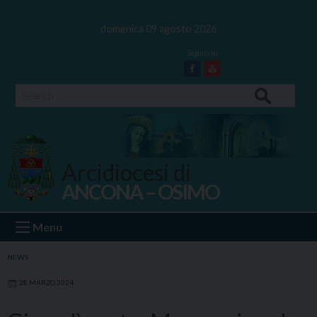
Skip
to
domenica 09 agosto 2026
content
Facebook
Youtube
Search
Arcidiocesi di
ANCONA – OSIMO
Ancona Osimo
Menu
NEWS
28 MARZO 2024