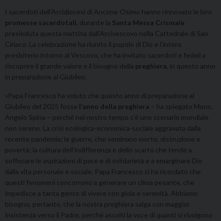
I sacerdoti dell’Arcidiocesi di Ancona-Osimo hanno rinnovato le loro
promesse sacerdotali
, durante la
Santa Messa Crismale
presieduta questa mattina dall’Arcivescovo nella Cattedrale di San
Ciriaco. La celebrazione ha riunito il popolo di Dio e l’intero
presbiterio intorno al Vescovo, che ha invitato sacerdoti e fedeli a
riscoprire il grande valore e il bisogno della
preghiera
, in questo anno
in preparazione al Giubileo.
«Papa Francesco ha voluto che questo anno di preparazione al
Giubileo del 2025 fosse
l’anno della preghiera
– ha spiegato Mons.
Angelo Spina – perché nel nostro tempo c’è uno scenario mondiale
non sereno. La crisi ecologica-economica-sociale aggravata dalla
recente pandemia; le guerre, che seminano morte, distruzione e
povertà; la cultura dell’indifferenza e dello scarto che tende a
soffocare le aspirazioni di pace e di solidarietà e a emarginare Dio
dalla vita personale e sociale. Papa Francesco ci ha ricordato che
questi fenomeni concorrono a generare un clima pesante, che
impedisce a tanta gente di vivere con gioia e serenità. Abbiamo
bisogno, pertanto, che la nostra preghiera salga con maggior
insistenza verso il Padre, perché ascolti la voce di quanti si rivolgono