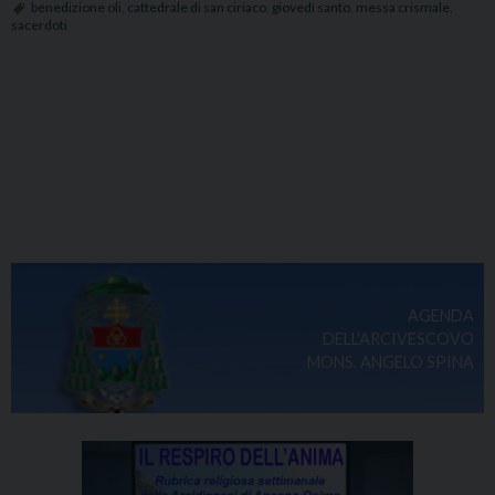
benedizione oli
,
cattedrale di san ciriaco
,
giovedì santo
,
messa crismale
,
sacerdoti
AGENDA
DELL'ARCIVESCOVO
MONS. ANGELO SPINA