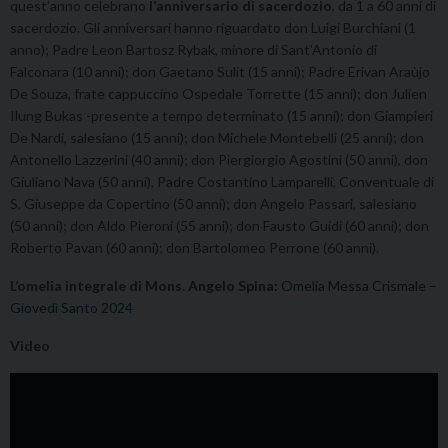
quest’anno celebrano
l’anniversario di sacerdozio
, da 1 a 60 anni di
sacerdozio. Gli anniversari hanno riguardato don Luigi Burchiani (1
anno); Padre Leon Bartosz Rybak, minore di Sant’Antonio di
Falconara (10 anni); don Gaetano Sulit (15 anni); Padre Erivan Araùjo
De Souza, frate cappuccino Ospedale Torrette (15 anni); don Julien
Ilung Bukas -presente a tempo determinato (15 anni); don Giampieri
De Nardi, salesiano (15 anni); don Michele Montebelli (25 anni); don
Antonello Lazzerini (40 anni); don Piergiorgio Agostini (50 anni), don
Giuliano Nava (50 anni), Padre Costantino Lamparelli, Conventuale di
S. Giuseppe da Copertino (50 anni); don Angelo Passari, salesiano
(50 anni); don Aldo Pieroni (55 anni); don Fausto Guidi (60 anni); don
Roberto Pavan (60 anni); don Bartolomeo Perrone (60 anni).
L’omelia integrale di Mons. Angelo Spina:
Omelia Messa Crismale –
Giovedì Santo 2024
Video