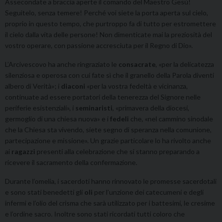
Assecondate a braccia aperte il comando del Maestro Gesù!
Seguitelo, senza temere! Perché voi siete la porta aperta sul cielo,
proprio in questo tempo, che purtroppo fa di tutto per estromettere
il cielo dalla vita delle persone! Non dimenticate mai la preziosità del
vostro operare, con passione accresciuta per il Regno di Dio».
L’Arcivescovo ha anche ringraziato le
consacrate
, «per la delicatezza
silenziosa e operosa con cui fate sì che il granello della Parola diventi
albero di Verità»; i
diaconi
«per la vostra fedeltà e vicinanza,
continuate ad essere portatori della tenerezza del Signore nelle
periferie esistenziali», i
seminaristi
, «primavera della diocesi,
germoglio di una chiesa nuova» e i
fedeli
che, «nel cammino sinodale
che la Chiesa sta vivendo, siete segno di speranza nella comunione,
partecipazione e missione». Un grazie particolare lo ha rivolto anche
ai
ragazzi
presenti alla celebrazione che si stanno preparando a
ricevere il sacramento della confermazione.
Durante l’omelia, i sacerdoti hanno rinnovato le promesse sacerdotali
e sono stati benedetti gli
oli
per l’unzione dei catecumeni e degli
infermi e l’olio del crisma che sarà utilizzato per i battesimi, le cresime
e l’ordine sacro. Inoltre sono stati ricordati tutti coloro che