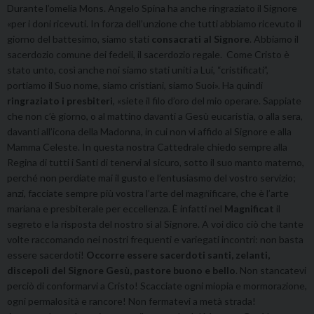
Durante l’omelia Mons. Angelo Spina ha anche ringraziato il Signore
«per i doni ricevuti. In forza dell’unzione che tutti abbiamo ricevuto il
giorno del battesimo, siamo stati
consacrati al Signore
. Abbiamo il
sacerdozio comune dei fedeli, il sacerdozio regale. Come Cristo è
stato unto, così anche noi siamo stati uniti a Lui, “cristificati”,
portiamo il Suo nome, siamo cristiani, siamo Suoi». Ha quindi
ringraziato i presbiteri
, «siete il filo d’oro del mio operare. Sappiate
che non c’è giorno, o al mattino davanti a Gesù eucaristia, o alla sera,
davanti all’icona della Madonna, in cui non vi affido al Signore e alla
Mamma Celeste. In questa nostra Cattedrale chiedo sempre alla
Regina di tutti i Santi di tenervi al sicuro, sotto il suo manto materno,
perché non perdiate mai il gusto e l’entusiasmo del vostro servizio;
anzi, facciate sempre più vostra l’arte del magnificare, che è l’arte
mariana e presbiterale per eccellenza. È infatti nel
Magnificat
il
segreto e la risposta del nostro sì al Signore. A voi dico ciò che tante
volte raccomando nei nostri frequenti e variegati incontri: non basta
essere sacerdoti!
Occorre essere sacerdoti santi, zelanti,
discepoli del Signore Gesù, pastore buono e bello
. Non stancatevi
perciò di conformarvi a Cristo! Scacciate ogni miopia e mormorazione,
ogni permalosità e rancore! Non fermatevi a metà strada!