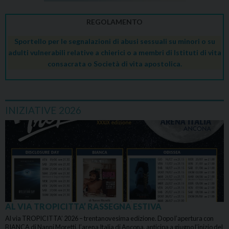
REGOLAMENTO
Sportello per le segnalazioni di abusi sessuali su minori o su
adulti vulnerabili relative a chierici o a membri di Istituti di vita
consacrata o Società di vita apostolica.
INIZIATIVE 2026
AL VIA TROPICITTA’ RASSEGNA ESTIVA
Al via TROPICITTA’ 2026 – trentanovesima edizione. Dopo l’apertura con
BIANCA di Nanni Moretti, l’arena Italia di Ancona, anticipa a giugno l’inizio del