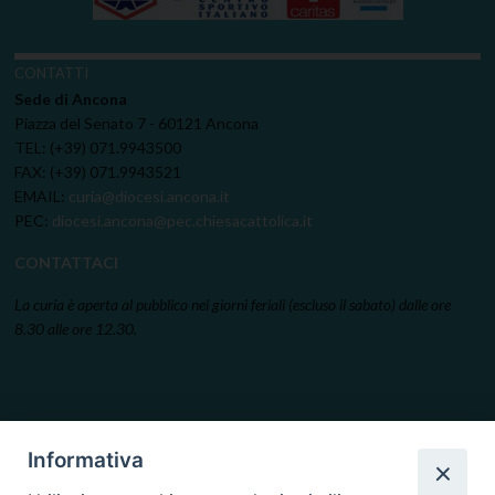
CONTATTI
Sede di Ancona
Piazza del Senato 7 - 60121 Ancona
TEL: (+39) 071.9943500
FAX: (+39) 071.9943521
EMAIL:
curia@diocesi.ancona.it
PEC:
diocesi.ancona@pec.chiesacattolica.it
CONTATTACI
La curia è aperta al pubblico nei giorni feriali (escluso il sabato) dalle ore
8.30 alle ore 12.30.
Informativa