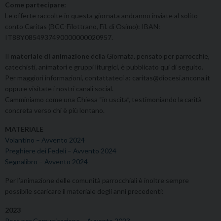
Come partecipare:
Le offerte raccolte in questa giornata andranno inviate al solito
conto Caritas (BCC-Filottrano, Fil. di Osimo): IBAN:
IT88Y0854937490000000020957.
Il
materiale di animazione
della Giornata, pensato per parrocchie,
catechisti, animatori e gruppi liturgici, è pubblicato qui di seguito.
Per maggiori informazioni, contattateci a: caritas@diocesi.ancona.it
oppure visitate i nostri canali social.
Camminiamo come una Chiesa “in uscita”, testimoniando la carità
concreta verso chi è più lontano.
MATERIALE
Volantino – Avvento 2024
Preghiere dei Fedeli – Avvento 2024
Segnalibro – Avvento 2024
Per l’animazione delle comunità parrocchiali è inoltre sempre
possibile scaricare il materiale degli anni precedenti:
2023
Post per Comunicazione – Avvento 2023