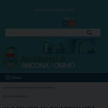
Skip
to
domenica 09 agosto 2026
content
Facebook
Youtube
Search
Arcidiocesi di
ANCONA – OSIMO
Ancona Osimo
Menu
CARITAS
,
MISSIONI
,
NEWS
,
UFFICI PASTORALI
4 DICEMBRE 2024