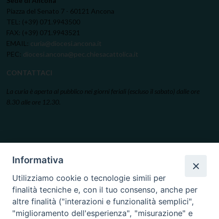
Sede di Ancona
Piazza del Senato 7 - 60121 Ancona
TEL: (+39) 071.9943500
FAX: (+39) 071.9943521
EMAIL:
curia@diocesi.ancona.it
PEC:
diocesi.ancona@pec.chiesacattolica.it
CONTATTACI
La curia è aperta al pubblico nei giorni feriali (escluso il sabato) dalle ore
8.30 alle ore 12.30.
Informativa
Utilizziamo cookie o tecnologie simili per
finalità tecniche e, con il tuo consenso, anche per
altre finalità ("interazioni e funzionalità semplici",
"miglioramento dell'esperienza", "misurazione" e