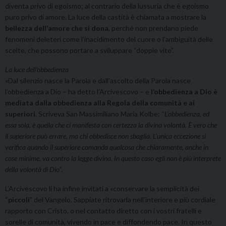
diventa privo di egoismo; al contrario della lussuria che è egoismo
puro privo di amore. La luce della castità è chiamata a mostrare la
bellezza dell’amore che si dona
, perché non prendano piede
fenomeni deleteri come l’inacidimento del cuore o l’ambiguità delle
scelte, che possono portare a sviluppare “doppie vite”.
La luce dell’obbedienza
«Dal silenzio nasce la Parola e dall’ascolto della Parola nasce
l’obbedienza a Dio – ha detto l’Arcivescovo – e
l’obbedienza a Dio è
mediata dalla obbedienza alla Regola della comunità e ai
superiori
. Scriveva San Massimiliano Maria Kolbe: “
L’obbedienza, ed
essa sola, è quella che ci manifesta con certezza la divina volontà. È vero che
il superiore può errare, ma chi obbedisce non sbaglia. L’unica eccezione si
verifica quando il superiore comanda qualcosa che chiaramente, anche in
cose minime, va contro la legge divina. In questo caso egli non è più interprete
della volontà di Dio
”.
L’Arcivescovo li ha infine invitati a «conservare la semplicità dei
“
piccoli
” del Vangelo. Sappiate ritrovarla nell’interiore e più cordiale
rapporto con Cristo, o nel contatto diretto con i vostri fratelli e
sorelle di comunità, vivendo in pace e diffondendo pace. In questo