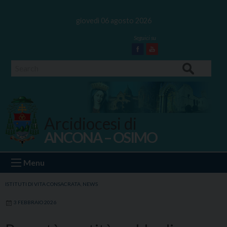
Skip
to
giovedì 06 agosto 2026
content
Facebook
Youtube
Search
Arcidiocesi di
ANCONA – OSIMO
Ancona Osimo
Menu
ISTITUTI DI VITA CONSACRATA
,
NEWS
3 FEBBRAIO 2026