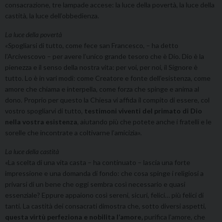
consacrazione, tre lampade accese: la luce della povertà, la luce della
castità, la luce dell’obbedienza.
La luce della povertà
«S
pogliarsi di tutto, come fece san Francesco, – ha detto
l’Arcivescovo – per avere l’unico grande tesoro che è Dio. Dio è la
pienezza e il senso della nostra vita: per voi, per noi, il Signore è
tutto. Lo è in vari modi: come Creatore e fonte dell’esistenza, come
amore che chiama e interpella, come forza che spinge e anima al
dono. Proprio per questo la Chiesa vi affida il compito di essere, col
vostro spogliarvi di tutto,
testimoni viventi del primato di Dio
nella vostra esistenza
, aiutando più che potete anche i fratelli e le
sorelle che incontrate a coltivarne l’amicizia».
La luce della castità
«La scelta di una vita casta – ha continuato – lascia una forte
impressione e una domanda di fondo: che cosa spinge i religiosi a
privarsi di un bene che oggi sembra così necessario e quasi
essenziale? Eppure appaiono così sereni, sicuri, felici… più felici di
tanti. La castità dei consacrati dimostra che, sotto diversi aspetti,
questa virtù perfeziona e nobilita l’amore,
purifica l’amore, che