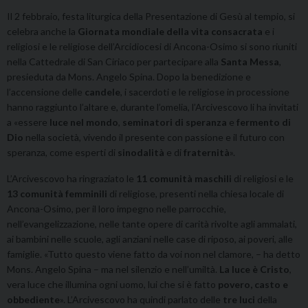
Il 2 febbraio, festa liturgica della Presentazione di Gesù al tempio, si
celebra anche la
Giornata mondiale della vita consacrata
e i
religiosi e le religiose dell’Arcidiocesi di Ancona-Osimo si sono riuniti
nella Cattedrale di San Ciriaco per partecipare alla
Santa Messa
,
presieduta da Mons. Angelo Spina. Dopo la benedizione e
l’accensione delle
candele
, i sacerdoti e le religiose in processione
hanno raggiunto l’altare e, durante l’omelia, l’Arcivescovo li ha invitati
a «essere
luce nel mondo
,
seminatori di speranza
e
fermento di
Dio
nella società, vivendo il presente con passione e il futuro con
speranza, come esperti di
sinodalità
e di
fraternità
».
L’Arcivescovo ha ringraziato le
11 comunità maschili
di religiosi e le
13 comunità femminili
di religiose, presenti nella chiesa locale di
Ancona-Osimo, per il loro impegno nelle parrocchie,
nell’evangelizzazione, nelle tante opere di carità rivolte agli ammalati,
ai bambini nelle scuole, agli anziani nelle case di riposo, ai poveri, alle
famiglie. «Tutto questo viene fatto da voi non nel clamore, – ha detto
Mons. Angelo Spina – ma nel silenzio e nell’umiltà.
La luce è Cristo
,
vera luce che illumina ogni uomo, lui che si è fatto
povero, casto e
obbediente
». L’Arcivescovo ha quindi parlato delle
tre luci
della