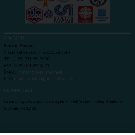
CONTATTI
Sede di Ancona
Piazza del Senato 7 - 60121 Ancona
TEL: (+39) 071.9943500
FAX: (+39) 071.9943521
EMAIL:
curia@diocesi.ancona.it
PEC:
diocesi.ancona@pec.chiesacattolica.it
CONTATTACI
La curia è aperta al pubblico nei giorni feriali (escluso il sabato) dalle ore
8.30 alle ore 12.30.