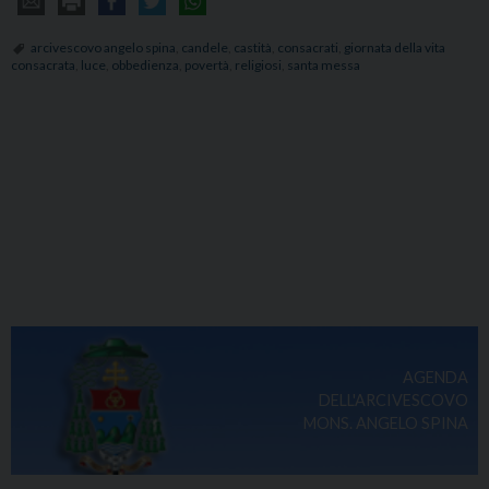
arcivescovo angelo spina
,
candele
,
castità
,
consacrati
,
giornata della vita
consacrata
,
luce
,
obbedienza
,
povertà
,
religiosi
,
santa messa
AGENDA
DELL'ARCIVESCOVO
MONS. ANGELO SPINA