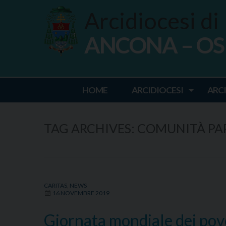
Skip
Arcidiocesi di
to
content
ANCONA – O
Ancona Osim
HOME
ARCIDIOCESI
ARC
TAG ARCHIVES:
COMUNITÀ PAP
CARITAS
,
NEWS
16 NOVEMBRE 2019
Giornata mondiale dei pove