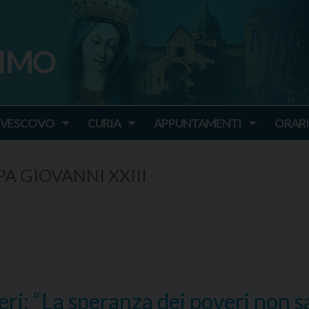
SIMO
o
IVESCOVO
CURIA
APPUNTAMENTI
ORARI
A GIOVANNI XXIII
ri: “La speranza dei poveri non s