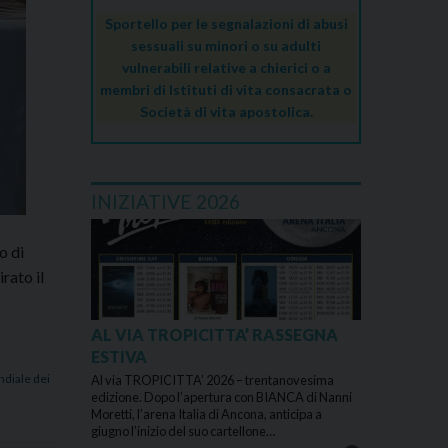
Sportello per le segnalazioni di abusi
sessuali su minori o su adulti
vulnerabili relative a chierici o a
membri di Istituti di vita consacrata o
Società di vita apostolica.
INIZIATIVE 2026
o di
rato il
AL VIA TROPICITTA’ RASSEGNA
ESTIVA
ndiale dei
Al via TROPICITTA’ 2026 – trentanovesima
edizione. Dopo l’apertura con BIANCA di Nanni
Moretti, l’arena Italia di Ancona, anticipa a
giugno l’inizio del suo cartellone…