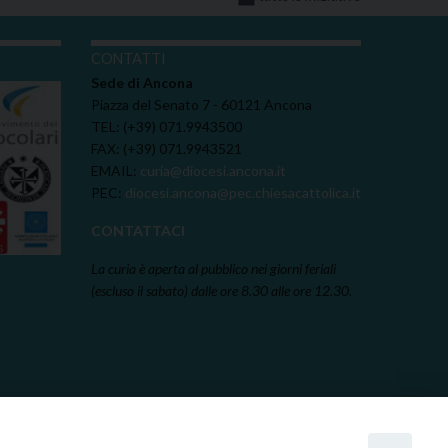
I
CONTATTI
Sede di Ancona
Piazza del Senato 7 - 60121 Ancona
TEL: (+39) 071.9943500
FAX: (+39) 071.9943521
EMAIL:
curia@diocesi.ancona.it
PEC:
diocesi.ancona@pec.chiesacattolica.it
CONTATTACI
La curia è aperta al pubblico nei giorni feriali
(escluso il sabato) dalle ore 8.30 alle ore 12.30.