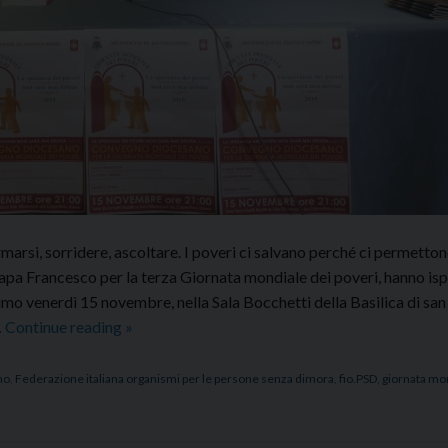
marsi, sorridere, ascoltare. I poveri ci salvano perché ci permetton
papa Francesco per la terza Giornata mondiale dei poveri, hanno ispi
o venerdì 15 novembre, nella Sala Bocchetti della Basilica di san
Giornata
…
Continue reading
»
mondiale
dei
no
,
Federazione italiana organismi per le persone senza dimora
,
fio.PSD
,
giornata mo
poveri:
“La