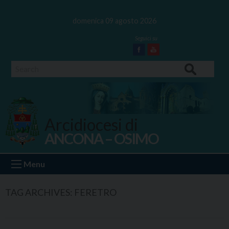
Skip
to
domenica 09 agosto 2026
content
Facebook
Youtube
Search
Arcidiocesi di
ANCONA – OSIMO
Ancona Osimo
Menu
TAG ARCHIVES:
FERETRO