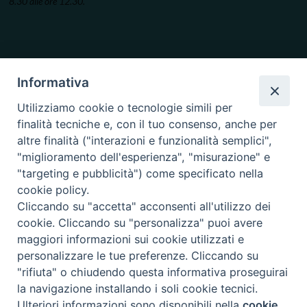
8.30 alle ore 12.30.
Informativa
Utilizziamo cookie o tecnologie simili per
finalità tecniche e, con il tuo consenso, anche per
altre finalità ("interazioni e funzionalità semplici",
"miglioramento dell'esperienza", "misurazione" e
"targeting e pubblicità") come specificato nella
cookie policy.
Cliccando su "accetta" acconsenti all'utilizzo dei
cookie. Cliccando su "personalizza" puoi avere
maggiori informazioni sui cookie utilizzati e
personalizzare le tue preferenze. Cliccando su
"rifiuta" o chiudendo questa informativa proseguirai
la navigazione installando i soli cookie tecnici.
Copyright © 2019.
Arcidiocesi di Ancona-Osimo.
All Rights Reserved.
Ulteriori informazioni sono disponibili nella
cookie