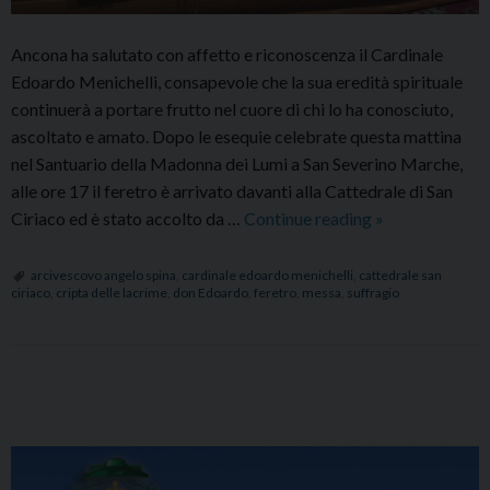
Ancona ha salutato con affetto e riconoscenza il Cardinale
Edoardo Menichelli, consapevole che la sua eredità spirituale
continuerà a portare frutto nel cuore di chi lo ha conosciuto,
ascoltato e amato. Dopo le esequie celebrate questa mattina
nel Santuario della Madonna dei Lumi a San Severino Marche,
alle ore 17 il feretro è arrivato davanti alla Cattedrale di San
Un
Ciriaco ed è stato accolto da …
Continue reading
»
popolo
in
arcivescovo angelo spina
,
cardinale edoardo menichelli
,
cattedrale san
ciriaco
,
cripta delle lacrime
,
don Edoardo
,
feretro
,
messa
,
suffragio
preghiera
per
Menichelli,
Ancona
P
saluta
o
“don
s
Edoardo”
t