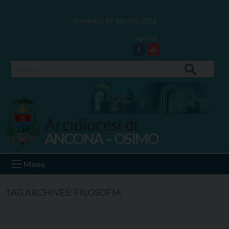
Skip
to
domenica 09 agosto 2026
content
Facebook
Youtube
Search
Arcidiocesi di
ANCONA – OSIMO
Ancona Osimo
Menu
TAG ARCHIVES:
FILOSOFIA