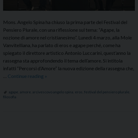
Mons. Angelo Spina ha chiuso la prima parte del Festival del
Pensiero Plurale, con una riflessione sul tema: “Agape, la
nozione di amore nel cristianesimo“. Lunedì 4 marzo, alla Mole
Vanvitelliana, ha parlato di eros e agape perché, come ha
spiegato il direttore artistico Antonio Luccarini, quest’anno la
rassegna sta approfondendo il tema dell’amore. Si intitola
infatti “Percorsi d’Amore” la nuova edizione della rassegna che,
Festival
…
Continue reading
»
del
Pensiero
agape
,
amore
,
arcivescovo angelo spina
,
eros
,
festival del pensiero plurale
,
filosofia
Plurale:
riflessione
di
Mons.
P
Angelo
o
Spina