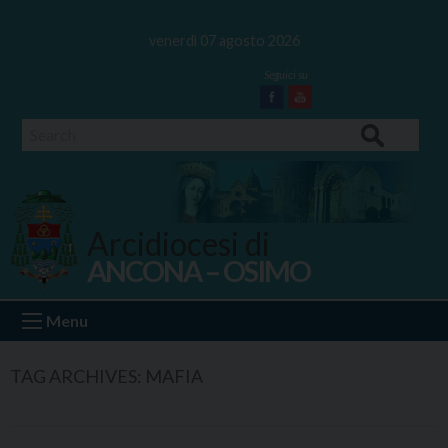
Skip
to
venerdì 07 agosto 2026
content
Facebook
Youtube
Search
Arcidiocesi di
ANCONA – OSIMO
Ancona Osimo
Menu
TAG ARCHIVES:
MAFIA