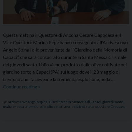
Questa mattina il Questore di Ancona Cesare Capocasa e il
Vice Questore Marina Pepe hanno consegnato all’Arcivescovo
Angelo Spina l’olio proveniente dal “Giardino della Memoria di
Capaci”, che sarà consacrato durante la Santa Messa Crismale
del giovedì santo. L’olio viene prodotto dalle olive coltivate nel
giardino sorto a Capaci (PA) sul luogo dove il 23 maggio di
trentuno anni fa avvenne la tremenda esplosione, nella …
Il
Continue reading
»
Questore
Capocasa
arcivescovo angelo spina
,
Giardino della Memoria di Capaci
,
giovedì santo
,
mafia
,
messa crismale
,
olio
,
olio del crisma
,
polizia di stato
,
questore Capocasa
ha
consegnato
a
Mons.