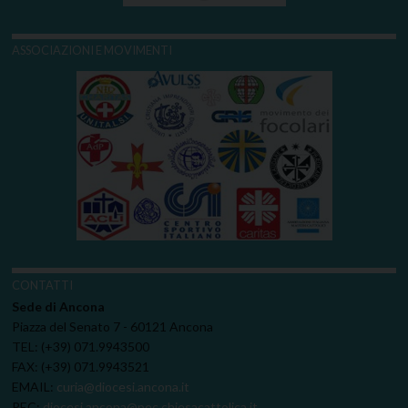
ASSOCIAZIONI E MOVIMENTI
CONTATTI
Sede di Ancona
Piazza del Senato 7 - 60121 Ancona
TEL: (+39) 071.9943500
FAX: (+39) 071.9943521
EMAIL:
curia@diocesi.ancona.it
PEC:
diocesi.ancona@pec.chiesacattolica.it