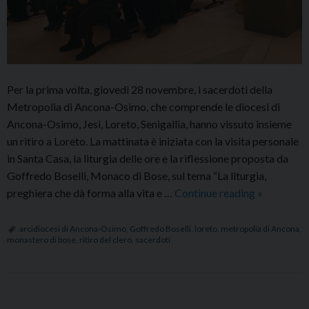
Per la prima volta, giovedì 28 novembre, i sacerdoti della
Metropolia di Ancona-Osimo, che comprende le diocesi di
Ancona-Osimo, Jesi, Loreto, Senigallia, hanno vissuto insieme
un ritiro a Loreto. La mattinata è iniziata con la visita personale
in Santa Casa, la liturgia delle ore e la riflessione proposta da
Goffredo Boselli, Monaco di Bose, sul tema “La liturgia,
Ritiro
preghiera che dà forma alla vita e …
Continue reading
»
del
Clero
arcidiocesi di Ancona-Osimo
,
Goffredo Boselli
,
loreto
,
metropolia di Ancona
,
monastero di bose
,
ritiro del clero
,
sacerdoti
con
i
sacerdoti
della
P