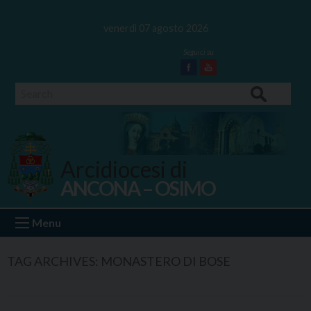
Skip
to
venerdì 07 agosto 2026
content
Facebook
Youtube
Search
Arcidiocesi di
ANCONA – OSIMO
Ancona Osimo
Menu
TAG ARCHIVES:
MONASTERO DI BOSE