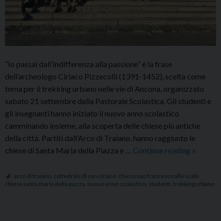
“Io passai dall’indifferenza alla passione” è la frase
dell’archeologo Ciriaco Pizzecolli (1391-1452), scelta come
tema per il trekking urbano nelle vie di Ancona, organizzato
sabato 21 settembre dalla Pastorale Scolastica. Gli studenti e
gli insegnanti hanno iniziato il nuovo anno scolastico
camminando insieme, alla scoperta delle chiese più antiche
della città. Partiti dall’Arco di Traiano, hanno raggiunto le
Trekkin
chiese di Santa Maria della Piazza e …
Continue reading
»
urbano
con
arco di traiano
,
cattedrale di san ciriaco
,
chiesa san francesco alle scale
,
chiesa santa maria della piazza
,
nuovo anno scolastico
,
studenti
,
trekking urbano
gli
studenti:
dall’Arc