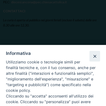
PEC:
diocesi.ancona@pec.chiesacattolica.it
CONTATTACI
La curia è aperta al pubblico nei giorni feriali (escluso il sabato) dalle ore
8.30 alle ore 12.30.
Informativa
Utilizziamo cookie o tecnologie simili per
finalità tecniche e, con il tuo consenso, anche per
altre finalità ("interazioni e funzionalità semplici",
"miglioramento dell'esperienza", "misurazione" e
"targeting e pubblicità") come specificato nella
cookie policy.
Cliccando su "accetta" acconsenti all'utilizzo dei
cookie. Cliccando su "personalizza" puoi avere