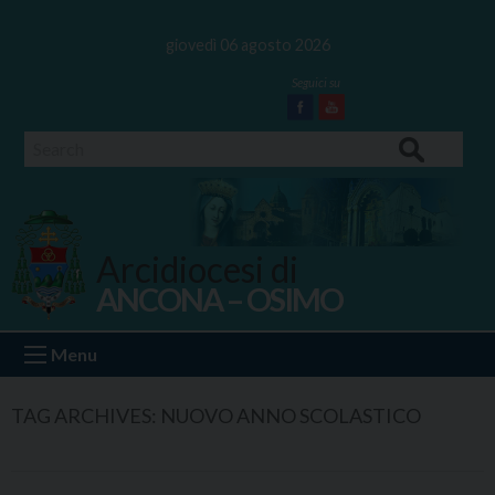
Skip
to
giovedì 06 agosto 2026
content
Facebook
Youtube
Search
Arcidiocesi di
ANCONA – OSIMO
Ancona Osimo
Menu
TAG ARCHIVES:
NUOVO ANNO SCOLASTICO