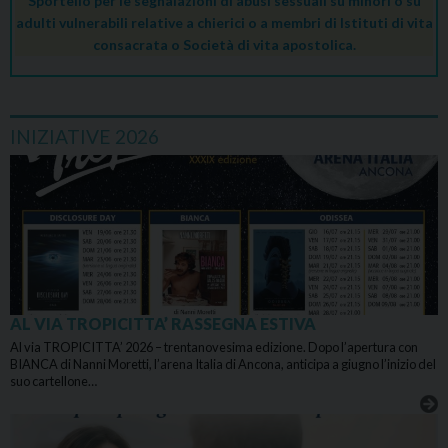
Sportello per le segnalazioni di abusi sessuali su minori o su
adulti vulnerabili relative a chierici o a membri di Istituti di vita
consacrata o Società di vita apostolica.
INIZIATIVE 2026
AL VIA TROPICITTA’ RASSEGNA ESTIVA
Al via TROPICITTA’ 2026 – trentanovesima edizione. Dopo l’apertura con
BIANCA di Nanni Moretti, l’arena Italia di Ancona, anticipa a giugno l’inizio del
suo cartellone…