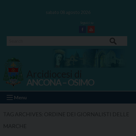
Skip
to
sabato 08 agosto 2026
content
Facebook
Youtube
Search
Arcidiocesi di
ANCONA – OSIMO
Ancona Osimo
Menu
TAG ARCHIVES:
ORDINE DEI GIORNALISTI DELLE
MARCHE