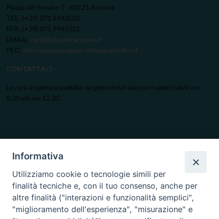
Piazza del Senato 7 - 60121 Ancona
TEL: (+39) 071.9943500
FAX: (+39) 071.9943521
EMAIL:
curia@diocesi.ancona.it
PEC:
diocesi.ancona@pec.chiesacattolica.it
CONTATTACI
La curia è aperta al pubblico nei giorni feriali (escluso il sabato) dalle ore
8.30 alle ore 12.30.
Informativa
Utilizziamo cookie o tecnologie simili per
finalità tecniche e, con il tuo consenso, anche per
altre finalità ("interazioni e funzionalità semplici",
"miglioramento dell'esperienza", "misurazione" e