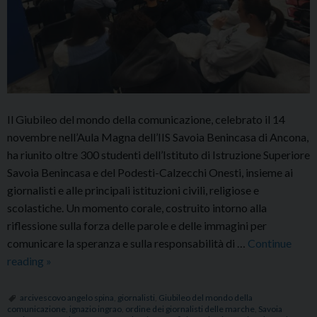
Il Giubileo del mondo della comunicazione, celebrato il 14
novembre nell’Aula Magna dell’IIS Savoia Benincasa di Ancona,
ha riunito oltre 300 studenti dell’Istituto di Istruzione Superiore
Savoia Benincasa e del Podesti-Calzecchi Onesti, insieme ai
giornalisti e alle principali istituzioni civili, religiose e
scolastiche. Un momento corale, costruito intorno alla
riflessione sulla forza delle parole e delle immagini per
comunicare la speranza e sulla responsabilità di …
Continue
La
reading
»
forza
delle
arcivescovo angelo spina
,
giornalisti
,
Giubileo del mondo della
comunicazione
,
ignazio ingrao
,
ordine dei giornalisti delle marche
,
Savoia
parole