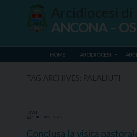
Skip
Arcidiocesi di
to
content
ANCONA – O
Ancona Osim
HOME
ARCIDIOCESI
ARC
TAG ARCHIVES:
PALALIUTI
NEWS
1 DICEMBRE 2025
Conclusa la visita pastoral