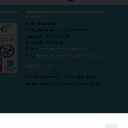
I
CONTATTI
Sede di Ancona
Piazza del Senato 7 - 60121 Ancona
TEL: (+39) 071.9943500
FAX: (+39) 071.9943521
EMAIL:
curia@diocesi.ancona.it
PEC:
diocesi.ancona@pec.chiesacattolica.it
CONTATTACI
La curia è aperta al pubblico nei giorni feriali
(escluso il sabato) dalle ore 8.30 alle ore 12.30.