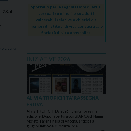
Sportello per le segnalazioni di abusi
l 23 al
sessuali su minori o su adulti
vulnerabili relative a chierici o a
r
membri di Istituti di vita consacrata o
Società di vita apostolica.
tolo
,
santa
INIZIATIVE 2026
AL VIA TROPICITTA’ RASSEGNA
ESTIVA
Al via TROPICITTA’ 2026 – trentanovesima
edizione. Dopo l’apertura con BIANCA di Nanni
Moretti, l’arena Italia di Ancona, anticipa a
giugno l’inizio del suo cartellone…