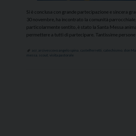
Si è conclusa con grande partecipazione e sincera grati
30 novembre, ha incontrato la comunità parrocchiale, le
particolarmente sentito, è stato la Santa Messa animat
permettere a tutti di partecipare. Tantissime persone
acr
,
arcivescovo angelo spina
,
castelferretti
,
catechismo
,
don Ma
messa
,
scout
,
visita pastorale
P
o
s
t