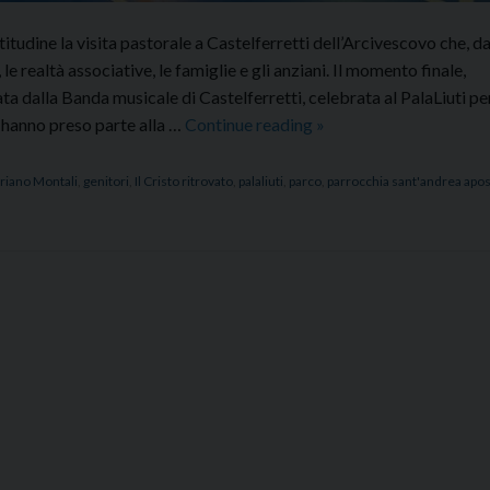
tudine la visita pastorale a Castelferretti dell’Arcivescovo che, da
 realtà associative, le famiglie e gli anziani. Il momento finale,
a dalla Banda musicale di Castelferretti, celebrata al PalaLiuti pe
Conclusa
 hanno preso parte alla …
Continue reading
»
la
visita
riano Montali
,
genitori
,
Il Cristo ritrovato
,
palaliuti
,
parco
,
parrocchia sant'andrea apos
pastorale
a
Castelferretti:
Santa
Messa
al
PalaLiuti
con
la
Banda
musicale