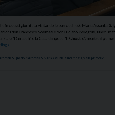
e in questi giorni sta visitando le parrocchie S. Maria Assunta, S. 
roci don Francesco Scalmati e don Luciano Pellegrini, lunedì mat
nziale “I Girasoli” e la Casa di riposo “Il Chiostro”, mentre il pome
Iniziata
ading
»
la
visita
rrocchia S. Ignazio
,
parrocchia S. Maria Assunta
,
santa messa
,
visita pastorale
pastorale
a
Filottrano