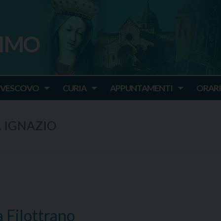
SIMO
o
IVESCOVO
CURIA
APPUNTAMENTI
ORARI
. IGNAZIO
 a Filottrano