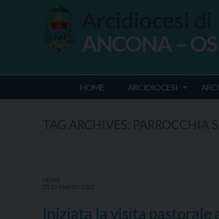
Skip
Arcidiocesi di
to
content
ANCONA – O
Ancona Osim
HOME
ARCIDIOCESI
ARC
TAG ARCHIVES:
PARROCCHIA S
NEWS
25 MARZO 2025
Iniziata la visita pastorale