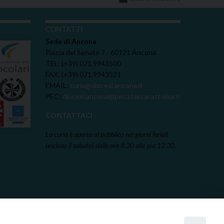
I
CONTATTI
Sede di Ancona
Piazza del Senato 7 - 60121 Ancona
TEL: (+39) 071.9943500
FAX: (+39) 071.9943521
EMAIL:
curia@diocesi.ancona.it
PEC:
diocesi.ancona@pec.chiesacattolica.it
CONTATTACI
La curia è aperta al pubblico nei giorni feriali
(escluso il sabato) dalle ore 8.30 alle ore 12.30.