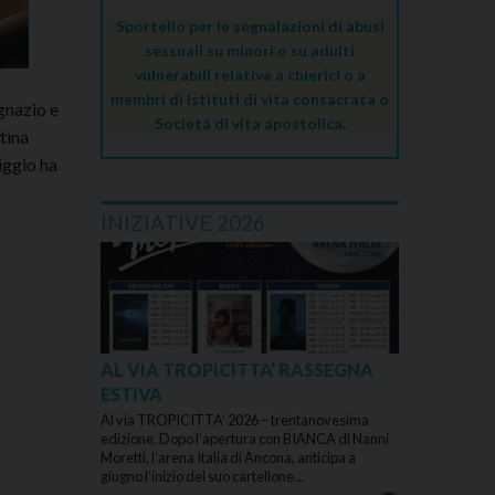
Sportello per le segnalazioni di abusi
sessuali su minori o su adulti
vulnerabili relative a chierici o a
membri di Istituti di vita consacrata o
Ignazio e
Società di vita apostolica.
tina
riggio ha
INIZIATIVE 2026
AL VIA TROPICITTA’ RASSEGNA
ESTIVA
Al via TROPICITTA’ 2026 – trentanovesima
edizione. Dopo l’apertura con BIANCA di Nanni
Moretti, l’arena Italia di Ancona, anticipa a
giugno l’inizio del suo cartellone…