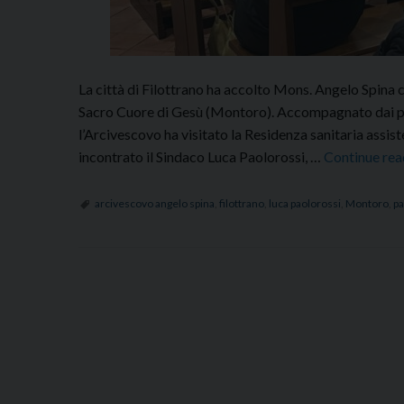
La città di Filottrano ha accolto Mons. Angelo Spina ch
Sacro Cuore di Gesù (Montoro). Accompagnato dai par
l’Arcivescovo ha visitato la Residenza sanitaria assiste
incontrato il Sindaco Luca Paolorossi, …
Continue re
arcivescovo angelo spina
,
filottrano
,
luca paolorossi
,
Montoro
,
pa
P
o
s