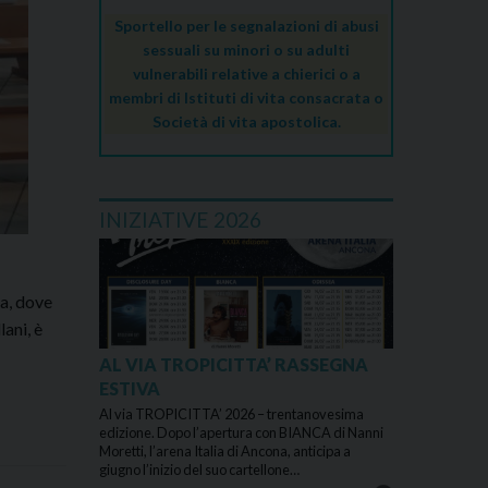
Sportello per le segnalazioni di abusi
sessuali su minori o su adulti
vulnerabili relative a chierici o a
membri di Istituti di vita consacrata o
Società di vita apostolica.
INIZIATIVE 2026
ra, dove
ani, è
AL VIA TROPICITTA’ RASSEGNA
ESTIVA
Al via TROPICITTA’ 2026 – trentanovesima
edizione. Dopo l’apertura con BIANCA di Nanni
Moretti, l’arena Italia di Ancona, anticipa a
giugno l’inizio del suo cartellone…