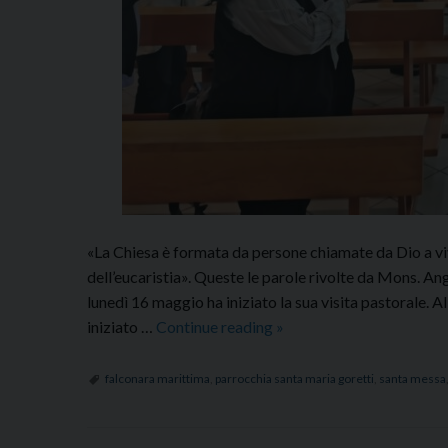
«La Chiesa è formata da persone chiamate da Dio a vive
dell’eucaristia». Queste le parole rivolte da Mons. An
lunedì 16 maggio ha iniziato la sua visita pastorale. 
Iniziata
iniziato …
Continue reading
»
la
visita
falconara marittima
,
parrocchia santa maria goretti
,
santa messa
pastorale
dell’Arcivescovo