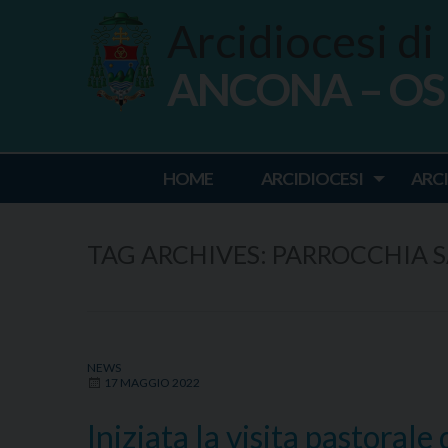
Skip
Arcidiocesi di
to
content
ANCONA – O
Ancona Osim
HOME
ARCIDIOCESI
ARC
TAG ARCHIVES:
PARROCCHIA S
NEWS
17 MAGGIO 2022
Iniziata la visita pastoral