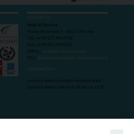
I
CONTATTI
Sede di Ancona
Piazza del Senato 7 - 60121 Ancona
TEL: (+39) 071.9943500
FAX: (+39) 071.9943521
EMAIL:
curia@diocesi.ancona.it
PEC:
diocesi.ancona@pec.chiesacattolica.it
CONTATTACI
La curia è aperta al pubblico nei giorni feriali
(escluso il sabato) dalle ore 8.30 alle ore 12.30.