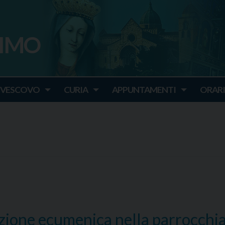
SIMO
o
IVESCOVO
CURIA
APPUNTAMENTI
ORARI
razione ecumenica nella parrocchi