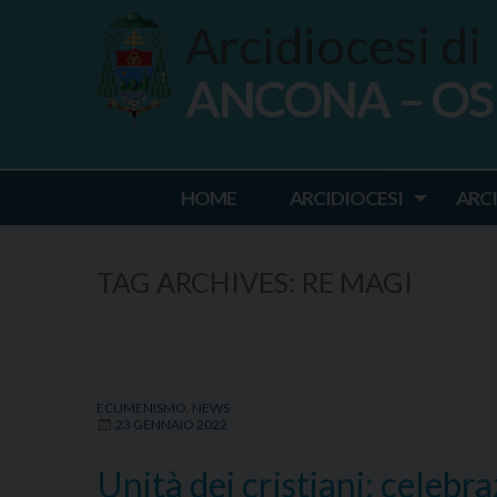
Skip
Arcidiocesi di
to
content
ANCONA – O
Ancona Osim
HOME
ARCIDIOCESI
ARC
TAG ARCHIVES:
RE MAGI
ECUMENISMO
,
NEWS
23 GENNAIO 2022
Unità dei cristiani: celeb