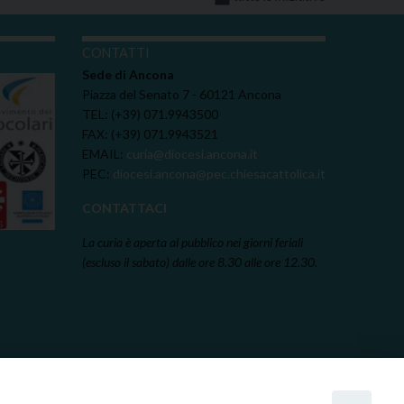
I
CONTATTI
Sede di Ancona
Piazza del Senato 7 - 60121 Ancona
TEL: (+39) 071.9943500
FAX: (+39) 071.9943521
EMAIL:
curia@diocesi.ancona.it
PEC:
diocesi.ancona@pec.chiesacattolica.it
CONTATTACI
La curia è aperta al pubblico nei giorni feriali
(escluso il sabato) dalle ore 8.30 alle ore 12.30.