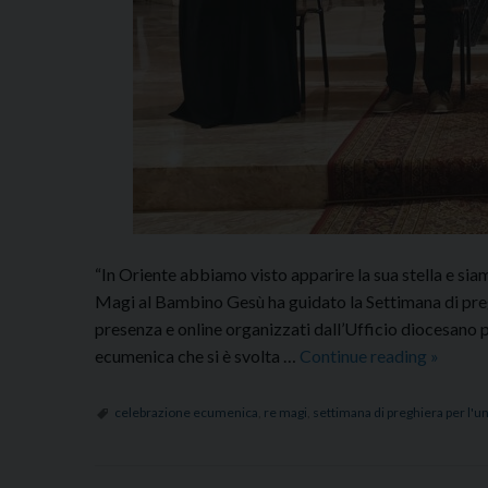
“In Oriente abbiamo visto apparire la sua stella e siam
Magi al Bambino Gesù ha guidato la Settimana di preghi
presenza e online organizzati dall’Ufficio diocesano p
Unità
ecumenica che si è svolta …
Continue reading
»
dei
cristiani
celebrazione ecumenica
,
re magi
,
settimana di preghiera per l'uni
celebra
ecumen