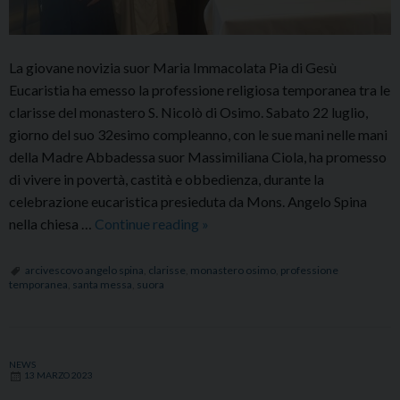
La giovane novizia suor Maria Immacolata Pia di Gesù
Eucaristia ha emesso la professione religiosa temporanea tra le
clarisse del monastero S. Nicolò di Osimo. Sabato 22 luglio,
giorno del suo 32esimo compleanno, con le sue mani nelle mani
della Madre Abbadessa suor Massimiliana Ciola, ha promesso
di vivere in povertà, castità e obbedienza, durante la
celebrazione eucaristica presieduta da Mons. Angelo Spina
Professione
nella chiesa …
Continue reading
»
temporanea
di
arcivescovo angelo spina
,
clarisse
,
monastero osimo
,
professione
temporanea
,
santa messa
,
suora
suor
Maria
Immacolata
Pia
NEWS
13 MARZO 2023
di