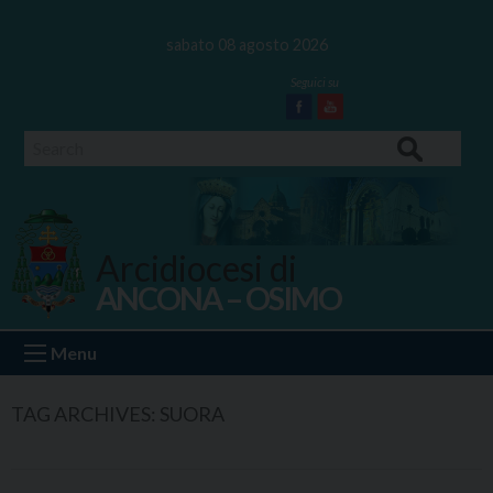
Skip
to
sabato 08 agosto 2026
content
Facebook
Youtube
Search
Arcidiocesi di
ANCONA – OSIMO
Ancona Osimo
Menu
TAG ARCHIVES:
SUORA