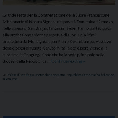
Grande festa per la Congregazione delle Suore Francescane
Missionarie di Nostra Signora dei poveri. Domenica 12 marzo,
nella chiesa di San Biagio, tantissimi fedeli hanno partecipato
alla professione solenne perpetua di suor Lucia Inimi,
presieduta da Monsignor Jean Pierre Kwambamba, Vescovo
della diocesi di Kenge, venuto in Italia per essere vicino alla
suora e alla Congregazione che ha la sede principale nella
Professione
diocesi della Repubblica …
Continue reading
»
solenne
perpetua
chiesa di san biagio
,
professione perpetua
,
repubblica democratica del congo
,
suora
,
voti
di
suor
Lucia
Inimi
P
nella
o
chiesa
s