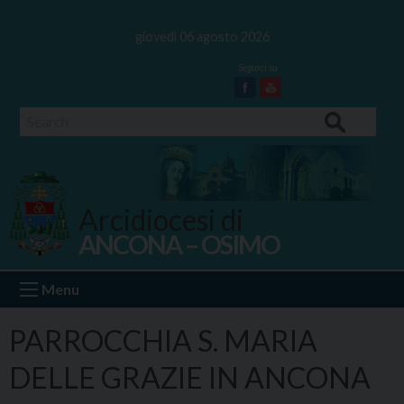
Skip
to
giovedì 06 agosto 2026
content
Facebook
Youtube
Search
Arcidiocesi di
ANCONA – OSIMO
Ancona Osimo
Menu
PARROCCHIA S. MARIA
DELLE GRAZIE IN ANCONA