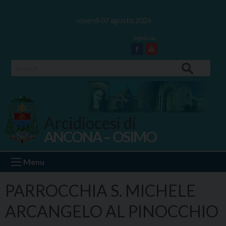
Skip
to
venerdì 07 agosto 2026
content
Facebook
Youtube
Search
Arcidiocesi di
ANCONA – OSIMO
Ancona Osimo
Menu
PARROCCHIA S. MICHELE
ARCANGELO AL PINOCCHIO