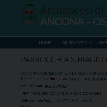
Skip
Arcidiocesi di
to
content
ANCONA – O
Ancona Osim
HOME
ARCIDIOCESI
ARC
PARROCCHIA S. BIAGI
ZONA PASTORALE CASTELFIDARDO
»
PARROCCH
Denominazione ufficiale:
PARROCCHIA S. BIAGI
Codice fiscale:
80006790424
Tipo:
PARR. AFFIDATA AL CLERO DIOCESANO
Indirizzo:
Via Poggio, ANCONA, Marche, Italia