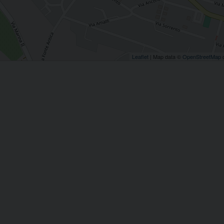
Leaflet
| Map data ©
OpenStreetMap
c