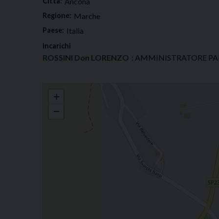
Città:
Ancona
Regione:
Marche
Paese:
Italia
Incarichi
ROSSINI Don LORENZO
: AMMINISTRATORE P
PARROCCHIA S. BIAGIO AL POGGIO-MASSIGNANO
+
−