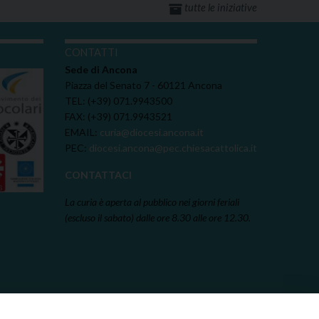
tutte le iniziative
I
CONTATTI
Sede di Ancona
Piazza del Senato 7 - 60121 Ancona
TEL: (+39) 071.9943500
FAX: (+39) 071.9943521
EMAIL:
curia@diocesi.ancona.it
PEC:
diocesi.ancona@pec.chiesacattolica.it
CONTATTACI
La curia è aperta al pubblico nei giorni feriali
(escluso il sabato) dalle ore 8.30 alle ore 12.30.