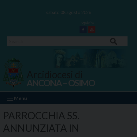
Skip
to
sabato 08 agosto 2026
content
Facebook
Youtube
Search
Arcidiocesi di
ANCONA – OSIMO
Ancona Osimo
Menu
PARROCCHIA SS.
ANNUNZIATA IN