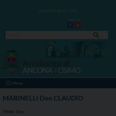
Skip
to
giovedì 06 agosto 2026
content
Facebook
Youtube
Search
Arcidiocesi di
ANCONA – OSIMO
Ancona Osimo
Menu
MARINELLI Don CLAUDIO
Don
Titolo: