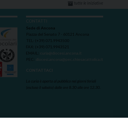
tutte le iniziative
I
CONTATTI
Sede di Ancona
Piazza del Senato 7 - 60121 Ancona
TEL: (+39) 071.9943500
FAX: (+39) 071.9943521
EMAIL:
curia@diocesi.ancona.it
PEC:
diocesi.ancona@pec.chiesacattolica.it
CONTATTACI
La curia è aperta al pubblico nei giorni feriali
(escluso il sabato) dalle ore 8.30 alle ore 12.30.