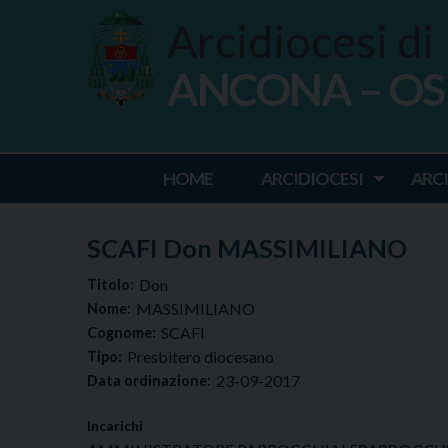
Skip
Arcidiocesi di
to
content
ANCONA – O
Ancona Osim
HOME
ARCIDIOCESI
ARC
SCAFI Don MASSIMILIANO
Don
Titolo:
MASSIMILIANO
Nome:
SCAFI
Cognome:
Presbitero diocesano
Tipo:
23-09-2017
Data ordinazione:
Incarichi