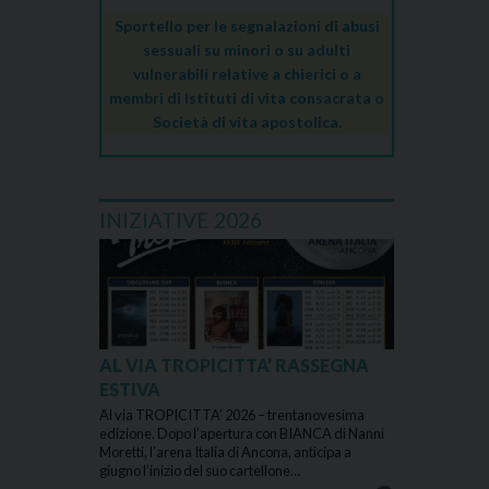
Sportello per le segnalazioni di abusi
sessuali su minori o su adulti
vulnerabili relative a chierici o a
membri di Istituti di vita consacrata o
Società di vita apostolica.
INIZIATIVE 2026
AL VIA TROPICITTA’ RASSEGNA
ESTIVA
Al via TROPICITTA’ 2026 – trentanovesima
edizione. Dopo l’apertura con BIANCA di Nanni
Moretti, l’arena Italia di Ancona, anticipa a
giugno l’inizio del suo cartellone…