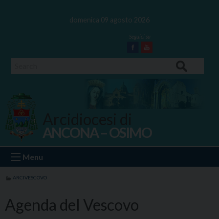
Skip
to
domenica 09 agosto 2026
content
Facebook
Youtube
Search
Arcidiocesi di
ANCONA – OSIMO
Ancona Osimo
Menu
ARCIVESCOVO
Agenda del Vescovo