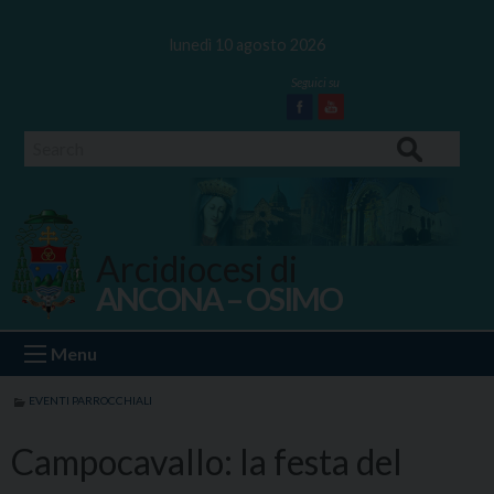
Skip
to
lunedì 10 agosto 2026
content
Facebook
Youtube
Search
Arcidiocesi di
ANCONA – OSIMO
Ancona Osimo
Menu
EVENTI PARROCCHIALI
Campocavallo: la festa del