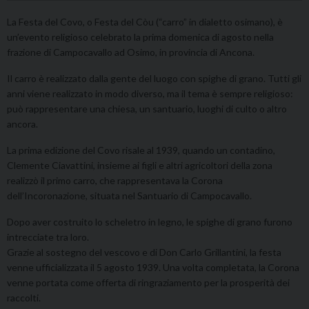
La Festa del Covo, o Festa del Còu (“carro” in dialetto osimano), è
un’evento religioso celebrato la prima domenica di agosto nella
frazione di Campocavallo ad Osimo, in provincia di Ancona.
Il carro è realizzato dalla gente del luogo con spighe di grano. Tutti gli
anni viene realizzato in modo diverso, ma il tema è sempre religioso:
può rappresentare una chiesa, un santuario, luoghi di culto o altro
ancora.
La prima edizione del Covo risale al 1939, quando un contadino,
Clemente Ciavattini, insieme ai figli e altri agricoltori della zona
realizzò il primo carro, che rappresentava la Corona
dell’Incoronazione, situata nel Santuario di Campocavallo.
Dopo aver costruito lo scheletro in legno, le spighe di grano furono
intrecciate tra loro.
Grazie al sostegno del vescovo e di Don Carlo Grillantini, la festa
venne ufficializzata il 5 agosto 1939. Una volta completata, la Corona
venne portata come offerta di ringraziamento per la prosperità dei
raccolti.