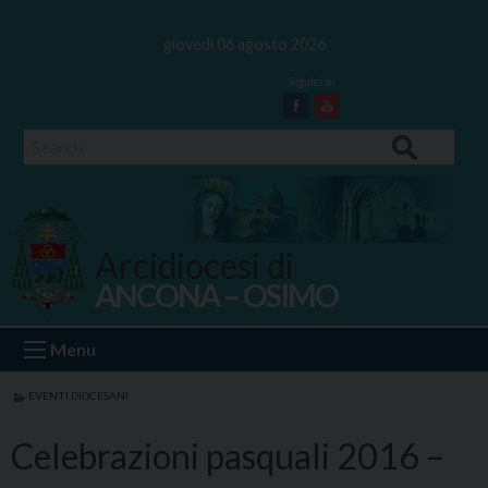
Skip
to
giovedì 06 agosto 2026
content
Facebook
Youtube
Search
Arcidiocesi di
ANCONA – OSIMO
Ancona Osimo
Menu
EVENTI DIOCESANI
Celebrazioni pasquali 2016 –