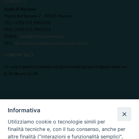
CONTATTI
Sede di Ancona
Piazza del Senato 7 - 60121 Ancona
TEL: (+39) 071.9943500
FAX: (+39) 071.9943521
EMAIL:
curia@diocesi.ancona.it
PEC:
diocesi.ancona@pec.chiesacattolica.it
CONTATTACI
La curia è aperta al pubblico nei giorni feriali (escluso il sabato) dalle ore
8.30 alle ore 12.30.
Informativa
Utilizziamo cookie o tecnologie simili per
finalità tecniche e, con il tuo consenso, anche per
altre finalità ("interazioni e funzionalità semplici",