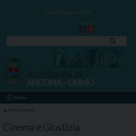
Skip
to
venerdì 07 agosto 2026
content
Facebook
Youtube
Search
Arcidiocesi di
ANCONA – OSIMO
Ancona Osimo
Menu
CARITAS
,
CINEMA
Cinema e Giustizia