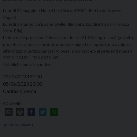
Lunedì 22 maggio: I Nostri Ieri (film del 2022 diretto da Andrea
Papini)
Lunedì 5 giugno: Le Buone Stelle (film del 2022 diretto da Hirokazu
Kore-Eda)
L’inizio delle proiezioni è fissato per le ore 21:00; l’ingresso è gratuito,
per informazioni e la prenotazione dei biglietti è opportuno rivolgersi
all’indirizzo giustizia.caritas@diocesi.ancona.it e/o ai seguenti numeri
393.9120182 – 334.6231109.
Pubblichiamo la locandina
22/05/2023 21:00
05/06/2023 23:00
Caritas, Cinema
CONDIVIDI
caritas
,
cinema