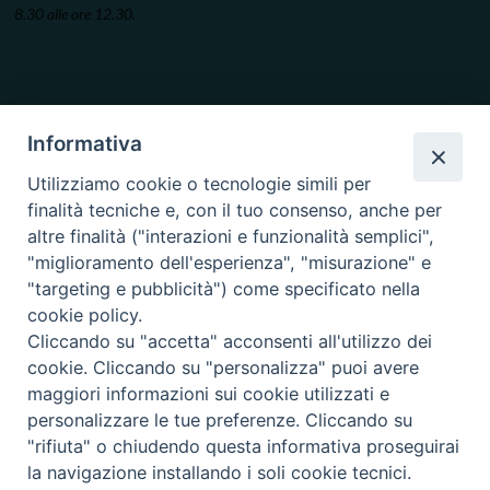
8.30 alle ore 12.30.
Informativa
Utilizziamo cookie o tecnologie simili per
finalità tecniche e, con il tuo consenso, anche per
altre finalità ("interazioni e funzionalità semplici",
"miglioramento dell'esperienza", "misurazione" e
"targeting e pubblicità") come specificato nella
cookie policy.
Cliccando su "accetta" acconsenti all'utilizzo dei
cookie. Cliccando su "personalizza" puoi avere
maggiori informazioni sui cookie utilizzati e
personalizzare le tue preferenze. Cliccando su
"rifiuta" o chiudendo questa informativa proseguirai
la navigazione installando i soli cookie tecnici.
Copyright © 2019.
Arcidiocesi di Ancona-Osimo.
All Rights Reserved.