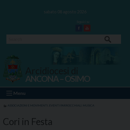
Skip
to
sabato 08 agosto 2026
content
Facebook
Youtube
Search
Arcidiocesi di
ANCONA – OSIMO
Ancona Osimo
Menu
ASSOCIAZIONI E MOVIMENTI
,
EVENTI PARROCCHIALI
,
MUSICA
Cori in Festa