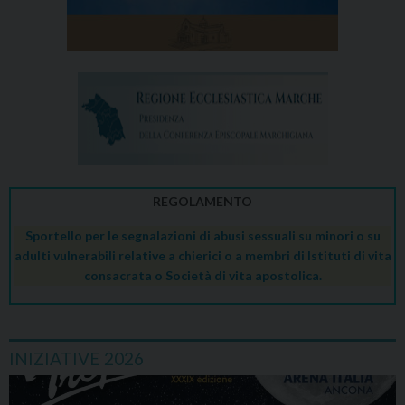
REGOLAMENTO
Sportello per le segnalazioni di abusi sessuali su minori o su
adulti vulnerabili relative a chierici o a membri di Istituti di vita
consacrata o Società di vita apostolica.
INIZIATIVE 2026