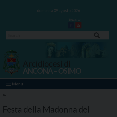
Skip
to
domenica 09 agosto 2026
content
Facebook
Youtube
Search
Arcidiocesi di
ANCONA – OSIMO
Ancona Osimo
Menu
Festa della Madonna del