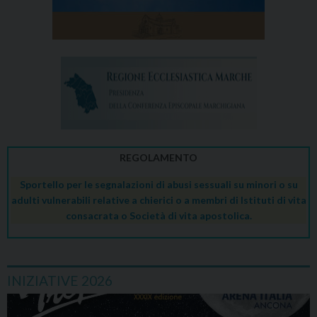
REGOLAMENTO
Sportello per le segnalazioni di abusi sessuali su minori o su
adulti vulnerabili relative a chierici o a membri di Istituti di vita
consacrata o Società di vita apostolica.
INIZIATIVE 2026