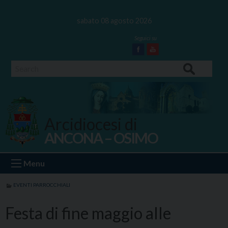
Skip
to
sabato 08 agosto 2026
content
Facebook
Youtube
Search
Arcidiocesi di
ANCONA – OSIMO
Ancona Osimo
Menu
EVENTI PARROCCHIALI
Festa di fine maggio alle