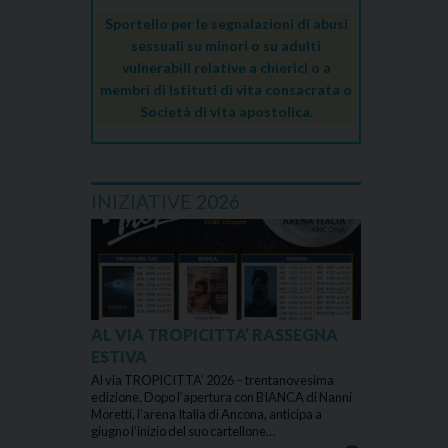
Sportello per le segnalazioni di abusi
sessuali su minori o su adulti
vulnerabili relative a chierici o a
membri di Istituti di vita consacrata o
Società di vita apostolica.
INIZIATIVE 2026
AL VIA TROPICITTA’ RASSEGNA
ESTIVA
Al via TROPICITTA’ 2026 – trentanovesima
edizione. Dopo l’apertura con BIANCA di Nanni
Moretti, l’arena Italia di Ancona, anticipa a
giugno l’inizio del suo cartellone…