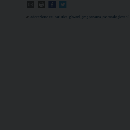
adorazione ecucaristica
,
giovani
,
gmg panama
,
pastorale giovanil