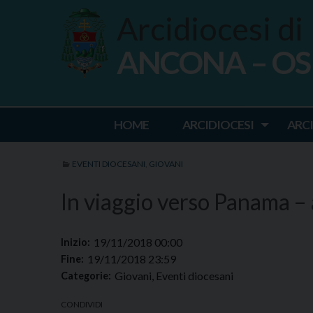
Skip
Arcidiocesi di
to
content
ANCONA – O
Ancona Osim
HOME
ARCIDIOCESI
ARC
EVENTI DIOCESANI
,
GIOVANI
In viaggio verso Panama – 
19/11/2018 00:00
Inizio:
19/11/2018 23:59
Fine:
Giovani, Eventi diocesani
Categorie:
CONDIVIDI