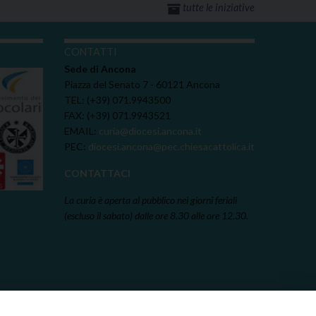
tutte le iniziative
I
CONTATTI
Sede di Ancona
Piazza del Senato 7 - 60121 Ancona
TEL: (+39) 071.9943500
FAX: (+39) 071.9943521
EMAIL:
curia@diocesi.ancona.it
PEC:
diocesi.ancona@pec.chiesacattolica.it
CONTATTACI
La curia è aperta al pubblico nei giorni feriali
(escluso il sabato) dalle ore 8.30 alle ore 12.30.