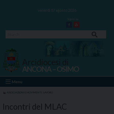
Skip
to
venerdì 07 agosto 2026
content
Facebook
Youtube
Search
Arcidiocesi di
ANCONA – OSIMO
Ancona Osimo
Menu
ASSOCIAZIONI E MOVIMENTI
,
LAVORO
Incontri del MLAC